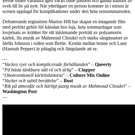
Bertie möter varandra igen väcks både passion och gamla känslor av
svek till liv på nytt. När ytterligare en person kommer in i mixen är
scenen upplagd för komplikationer under den heta sensommarsolen.
Debuterande regissören Marion Hill har skapat en intagande film
med perfekt gehör för känslan hos loja, heta sommardagar som
lovprisats av kritiker för sitt inkännande porträtt av polyamorös
kärlek, fin musik av Mahmoud Choukri och starka sånginsatser av
Idella Johnson i rollen som Bertie. Kemin mellan henne och Lane
(Hannah Pepper) är påtaglig och fängslande att se.
—
“
Vackra vyer och komplicerade förhållanden
” –
Queerty
“
På bästa tänkbara sätt rå och ärlig
” –
Clapper
“
Okonventionell kärlekshistoria
” –
Culture Mix Online
“
Vacker och subtil berättelse
” –
Bust
“
Rik på atmosfär och härligt jazzig musik av Mahmoud Choukri
” –
Washington Post
—