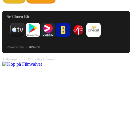
Se filmen här:
Powered by
JustWatch
Tillgänglig på DVD eller Blu-ray: