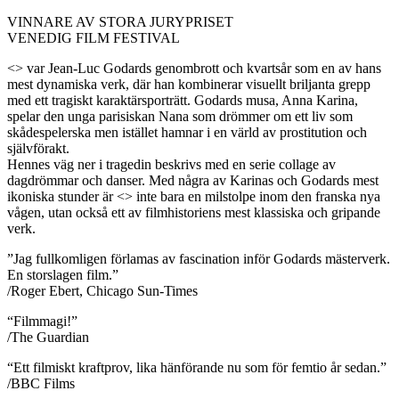
VINNARE AV STORA JURYPRISET
VENEDIG FILM FESTIVAL
<> var Jean-Luc Godards genombrott och kvartsår som en av hans
mest dynamiska verk, där han kombinerar visuellt briljanta grepp
med ett tragiskt karaktärsporträtt. Godards musa, Anna Karina,
spelar den unga parisiskan Nana som drömmer om ett liv som
skådespelerska men istället hamnar i en värld av prostitution och
självförakt.
Hennes väg ner i tragedin beskrivs med en serie collage av
dagdrömmar och danser. Med några av Karinas och Godards mest
ikoniska stunder är <> inte bara en milstolpe inom den franska nya
vågen, utan också ett av filmhistoriens mest klassiska och gripande
verk.
”Jag fullkomligen förlamas av fascination inför Godards mästerverk.
En storslagen film.”
/Roger Ebert, Chicago Sun-Times
“Filmmagi!”
/The Guardian
“Ett filmiskt kraftprov, lika hänförande nu som för femtio år sedan.”
/BBC Films