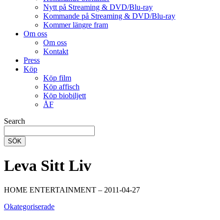
Nytt på Streaming & DVD/Blu-ray
Kommande på Streaming & DVD/Blu-ray
Kommer längre fram
Om oss
Om oss
Kontakt
Press
Köp
Köp film
Köp affisch
Köp biobiljett
ÅF
Search
SÖK
Leva Sitt Liv
HOME ENTERTAINMENT – 2011-04-27
Okategoriserade