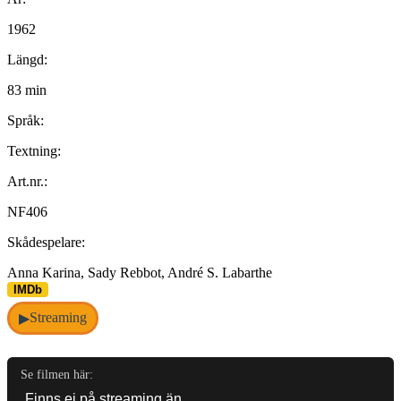
1962
Längd:
83 min
Språk:
Textning:
Art.nr.:
NF406
Skådespelare:
Anna Karina, Sady Rebbot, André S. Labarthe
IMDb
Streaming
▶
Se filmen här: