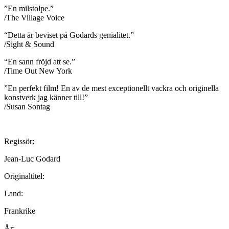
”En milstolpe.”
/The Village Voice
“Detta är beviset på Godards genialitet.”
/Sight & Sound
“En sann fröjd att se.”
/Time Out New York
”En perfekt film! En av de mest exceptionellt vackra och originella
konstverk jag känner till!”
/Susan Sontag
Regissör:
Jean-Luc Godard
Originaltitel:
Land:
Frankrike
År: