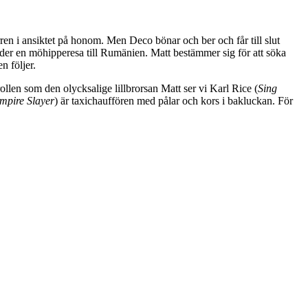
rren i ansiktet på honom. Men Deco bönar och ber och får till slut
under en möhipperesa till Rumänien. Matt bestämmer sig för att söka
n följer.
rollen som den olycksalige lillbrorsan Matt ser vi Karl Rice (
Sing
ampire Slayer
) är taxichauffören med pålar och kors i bakluckan. För