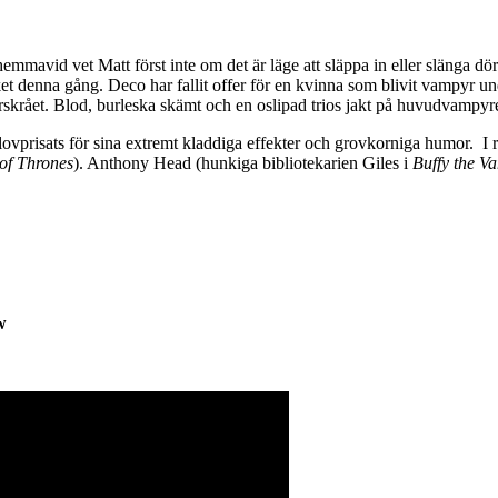
mmavid vet Matt först inte om det är läge att släppa in eller slänga dö
cket denna gång. Deco har fallit offer för en kvinna som blivit vampyr 
rskrået. Blod, burleska skämt och en oslipad trios jakt på huvudvampyre
ovprisats för sina extremt kladdiga effekter och grovkorniga humor.
I 
f Thrones
). Anthony Head (hunkiga bibliotekarien Giles i
Buffy the V
w