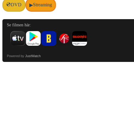
💿
DVD
Streaming
▶
Se filmen här:
Powered by
JustWatch