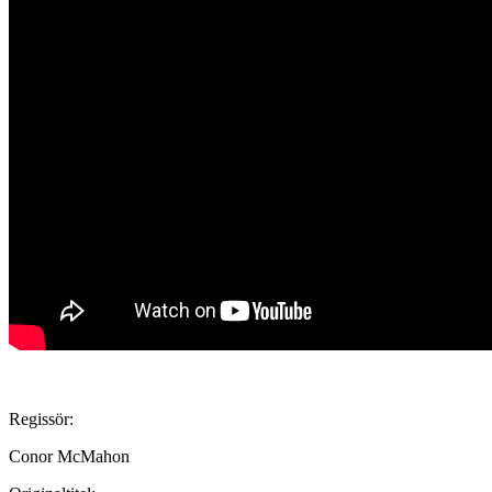
Regissör:
Conor McMahon