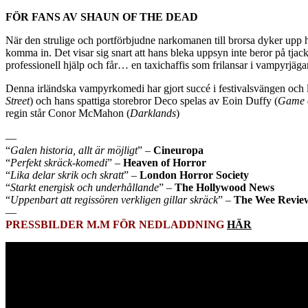
FÖR FANS AV SHAUN OF THE DEAD
När den strulige och portförbjudne narkomanen till brorsa dyker upp he
komma in. Det visar sig snart att hans bleka uppsyn inte beror på tja
professionell hjälp och får… en taxichaffis som frilansar i vampyrjäga
Denna irländska vampyrkomedi har gjort succé i festivalsvängen och l
Street
) och hans spattiga storebror Deco spelas av Eoin Duffy (
Game o
regin står Conor McMahon (
Darklands
)
—
“
Galen historia, allt är möjligt
” –
Cineuropa
“
Perfekt skräck-komedi
” –
Heaven of Horror
“
Lika delar skrik och skratt
” –
London Horror Society
“
Starkt energisk och underhållande
” –
The Hollywood News
“
Uppenbart att regissören verkligen gillar skräck
” –
The Wee Revie
—
PRESSBILDER M.M FÖR NEDLADDNING
HÄR