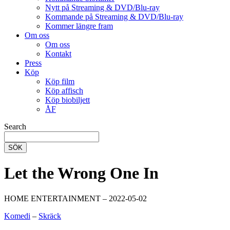
Nytt på Streaming & DVD/Blu-ray
Kommande på Streaming & DVD/Blu-ray
Kommer längre fram
Om oss
Om oss
Kontakt
Press
Köp
Köp film
Köp affisch
Köp biobiljett
ÅF
Search
SÖK
Let the Wrong One In
HOME ENTERTAINMENT – 2022-05-02
Komedi
–
Skräck