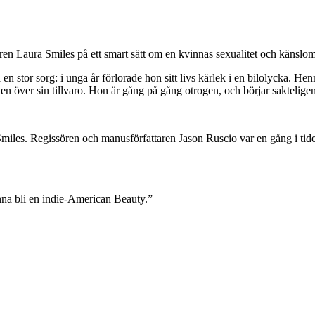
aren Laura Smiles på ett smart sätt om en kvinnas sexualitet och känsl
å en stor sorg: i unga år förlorade hon sitt livs kärlek i en bilolycka. H
llen över sin tillvaro. Hon är gång på gång otrogen, och börjar saktelige
a Smiles. Regissören och manusförfattaren Jason Ruscio var en gång i ti
unna bli en indie-American Beauty.”