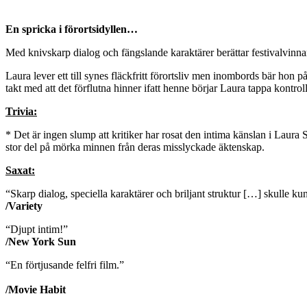
En spricka i förortsidyllen…
Med knivskarp dialog och fängslande karaktärer berättar festivalvinn
Laura lever ett till synes fläckfritt förortsliv men inombords bär hon p
takt med att det förflutna hinner ifatt henne börjar Laura tappa kontro
Trivia:
* Det är ingen slump att kritiker har rosat den intima känslan i Laur
stor del på mörka minnen från deras misslyckade äktenskap.
Saxat:
“Skarp dialog, speciella karaktärer och briljant struktur […] skulle k
/Variety
“Djupt intim!”
/New York Sun
“En förtjusande felfri film.”
/Movie Habit