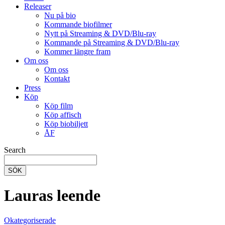
Releaser
Nu på bio
Kommande biofilmer
Nytt på Streaming & DVD/Blu-ray
Kommande på Streaming & DVD/Blu-ray
Kommer längre fram
Om oss
Om oss
Kontakt
Press
Köp
Köp film
Köp affisch
Köp biobiljett
ÅF
Search
SÖK
Lauras leende
Okategoriserade