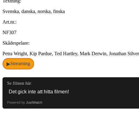
Textning:
Svenska, danska, norska, finska
Art.nr.:
NF307
Skådespelare:
Petra Wright, Kip Pardue, Ted Hartley, Mark Derwin, Jonathan Silv
Streaming
▶
Se filmen här:
Powered by
JustWatch