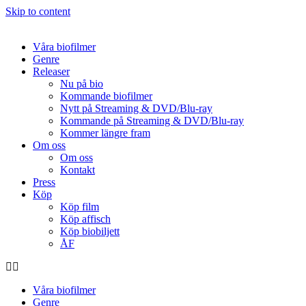
Skip to content
Våra biofilmer
Genre
Releaser
Nu på bio
Kommande biofilmer
Nytt på Streaming & DVD/Blu-ray
Kommande på Streaming & DVD/Blu-ray
Kommer längre fram
Om oss
Om oss
Kontakt
Press
Köp
Köp film
Köp affisch
Köp biobiljett
ÅF
Våra biofilmer
Genre