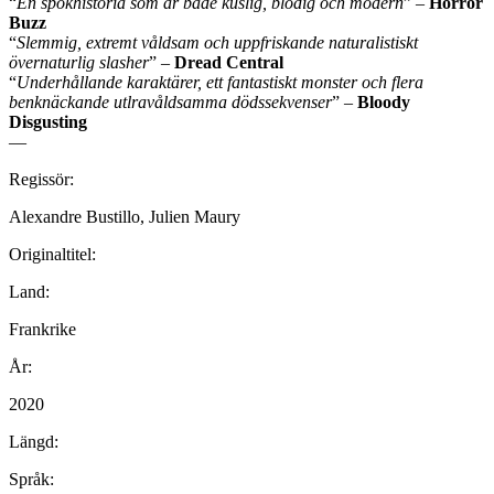
“
En spökhistoria som är både kuslig, blodig och modern
” –
Horror
Buzz
“
Slemmig, extremt våldsam och uppfriskande naturalistiskt
övernaturlig slasher
” –
Dread Central
“
Underhållande karaktärer, ett fantastiskt monster och flera
benknäckande utlravåldsamma dödssekvenser
” –
Bloody
Disgusting
—
Regissör:
Alexandre Bustillo, Julien Maury
Originaltitel:
Land:
Frankrike
År:
2020
Längd:
Språk: