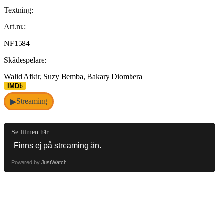
Textning:
Art.nr.:
NF1584
Skådespelare:
Walid Afkir, Suzy Bemba, Bakary Diombera
IMDb
Streaming
▶
Se filmen här:
Powered by
JustWatch