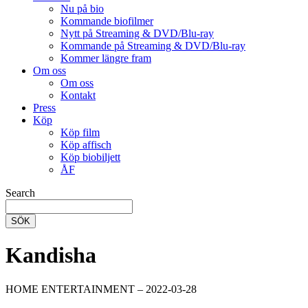
Nu på bio
Kommande biofilmer
Nytt på Streaming & DVD/Blu-ray
Kommande på Streaming & DVD/Blu-ray
Kommer längre fram
Om oss
Om oss
Kontakt
Press
Köp
Köp film
Köp affisch
Köp biobiljett
ÅF
Search
SÖK
Kandisha
HOME ENTERTAINMENT – 2022-03-28