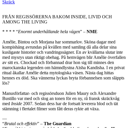
Skräck
FRÅN REGISSÖRERNA BAKOM INSIDE, LIVID OCH
AMONG THE LIVING
* * * * “
Enormt underhållande hela vägen
” –
NME
Amélie, Bintou och Morjana har sommarlov. Sköna dagar med
kompishäng avrundas på kvällen med samling då alla delar sina
kusligaste historier och vandringssägner. En av kvällarna slutar inte
med mysrys utan riktigt obehag. På hemvägen blir Amélie överfallen
av sitt ex. Chockad och förbannad drar hon sig till minnes den
marockanska legenden om hämndlystna Aïsha Kandisha. I en privat
ritual åkallar Amélie detta mytologiska väsen. Nästa dag hittas
hennes ex död. Ska vännerna lyckas bryta förbannelsen som släppts
lös?
Manusförfattar- och regissörsduon Julien Maury och Alexandre
Bustillo var med och slog an tonen för en ny, rå fransk skräckvåg
med
Inside
2007. Sedan dess har de fortsatt leverera blod och tät
stämning i flertalet filmer som fått deras rykte att växa.
—
“
Brutal och effektiv
” –
The Guardian