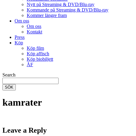
Nytt på Streaming & DVD/Blu-ray
Kommande på Streaming & DVD/Blu-ray
Kommer längre fram
Om oss
Om oss
Kontakt
Press
Köp
Köp film
Köp affisch
Köp biobiljett
ÅF
Search
SÖK
kamrater
Leave a Reply