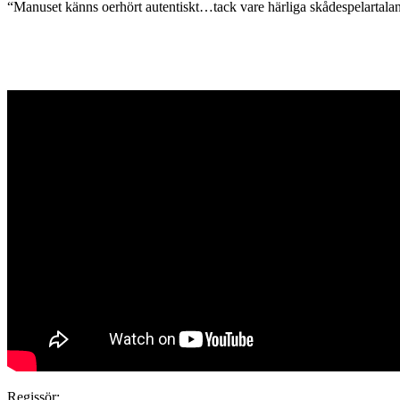
“Manuset känns oerhört autentiskt…tack vare härliga skådespelartala
Regissör: