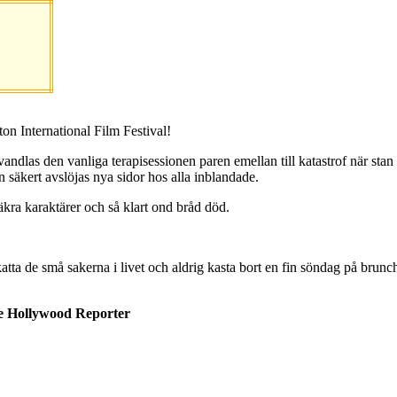
n International Film Festival!
ndlas den vanliga terapisessionen paren emellan till katastrof när stan b
 säkert avslöjas nya sidor hos alla inblandade.
kra karaktärer och så klart ond bråd död.
katta de små sakerna i livet och aldrig kasta bort en fin söndag på brunc
 Hollywood Reporter