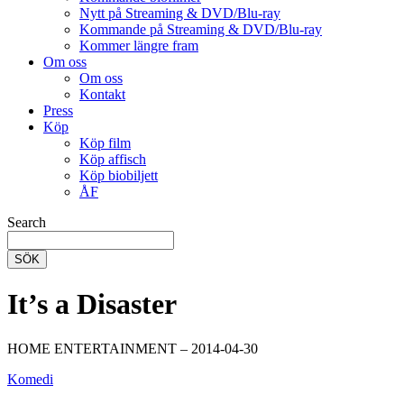
Nytt på Streaming & DVD/Blu-ray
Kommande på Streaming & DVD/Blu-ray
Kommer längre fram
Om oss
Om oss
Kontakt
Press
Köp
Köp film
Köp affisch
Köp biobiljett
ÅF
Search
SÖK
It’s a Disaster
HOME ENTERTAINMENT – 2014-04-30
Komedi