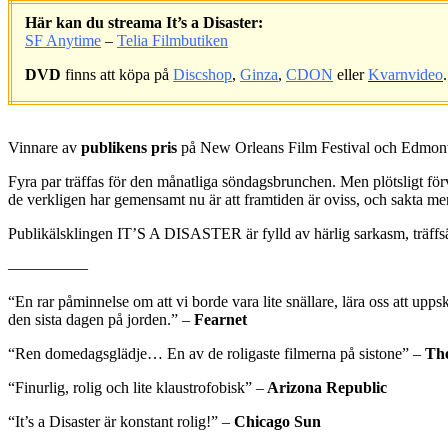
Här kan du streama It’s a Disaster:
SF Anytime
–
Telia Filmbutiken
DVD
finns att köpa på
Discshop
,
Ginza
,
CDON
eller
Kvarnvideo
.
.
Vinnare av
publikens pris
på New Orleans Film Festival och Edmonto
Fyra par träffas för den månatliga söndagsbrunchen. Men plötsligt förva
de verkligen har gemensamt nu är att framtiden är oviss, och sakta men
Publikälsklingen IT’S A DISASTER är fylld av härlig sarkasm, träffsä
—————
“En rar påminnelse om att vi borde vara lite snällare, lära oss att upps
den sista dagen på jorden.” –
Fearnet
“Ren domedagsglädje… En av de roligaste filmerna på sistone” –
The
“Finurlig, rolig och lite klaustrofobisk” –
Arizona Republic
“It’s a Disaster är konstant rolig!” –
Chicago Sun