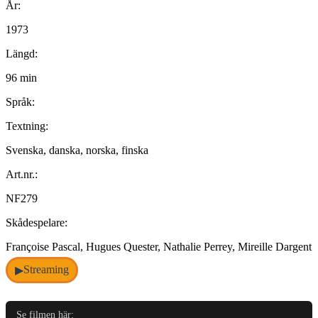
År:
1973
Längd:
96 min
Språk:
Textning:
Svenska, danska, norska, finska
Art.nr.:
NF279
Skådespelare:
Françoise Pascal, Hugues Quester, Nathalie Perrey, Mireille Dargent
Streaming
▶
Se filmen här: