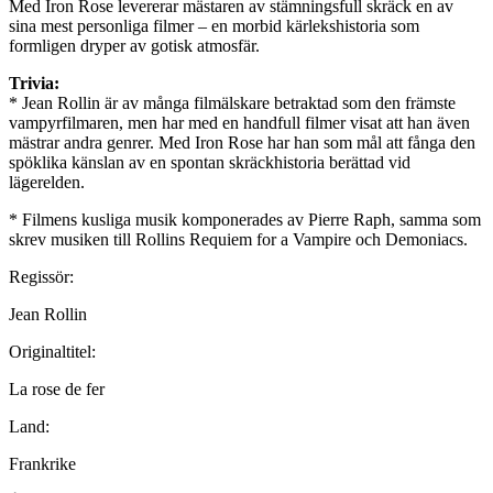
Med Iron Rose levererar mästaren av stämningsfull skräck en av
sina mest personliga filmer – en morbid kärlekshistoria som
formligen dryper av gotisk atmosfär.
Trivia:
* Jean Rollin är av många filmälskare betraktad som den främste
vampyrfilmaren, men har med en handfull filmer visat att han även
mästrar andra genrer. Med Iron Rose har han som mål att fånga den
spöklika känslan av en spontan skräckhistoria berättad vid
lägerelden.
* Filmens kusliga musik komponerades av Pierre Raph, samma som
skrev musiken till Rollins Requiem for a Vampire och Demoniacs.
Regissör:
Jean Rollin
Originaltitel:
La rose de fer
Land:
Frankrike