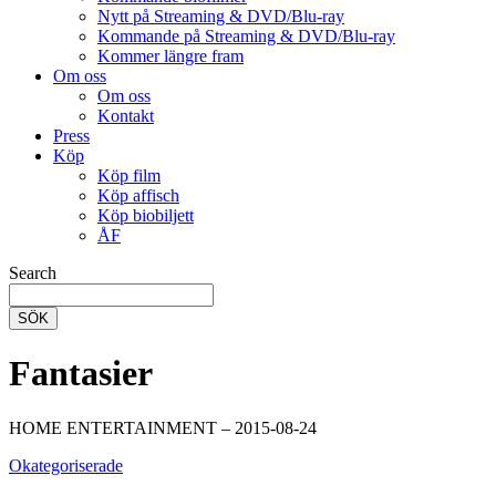
Nytt på Streaming & DVD/Blu-ray
Kommande på Streaming & DVD/Blu-ray
Kommer längre fram
Om oss
Om oss
Kontakt
Press
Köp
Köp film
Köp affisch
Köp biobiljett
ÅF
Search
SÖK
Fantasier
HOME ENTERTAINMENT – 2015-08-24
Okategoriserade