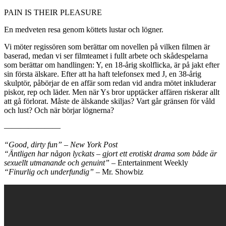
PAIN IS THEIR PLEASURE
En medveten resa genom köttets lustar och lögner.
Vi möter regissören som berättar om novellen på vilken filmen är
baserad, medan vi ser filmteamet i fullt arbete och skådespelarna
som berättar om handlingen: Y, en 18-årig skolflicka, är på jakt efter
sin första älskare. Efter att ha haft telefonsex med J, en 38-årig
skulptör, påbörjar de en affär som redan vid andra mötet inkluderar
piskor, rep och läder. Men när Ys bror upptäcker affären riskerar allt
att gå förlorat. Måste de älskande skiljas? Vart går gränsen för våld
och lust? Och när börjar lögnerna?
———————
“Good, dirty fun”
– New York Post
“Äntligen har någon lyckats – gjort ett erotiskt drama som både är
sexuellt utmanande och genuint”
– Entertainment Weekly
“Finurlig och underfundig”
– Mr. Showbiz