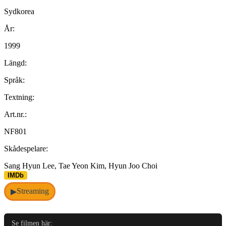
Sydkorea
År:
1999
Längd:
Språk:
Textning:
Art.nr.:
NF801
Skådespelare:
Sang Hyun Lee, Tae Yeon Kim, Hyun Joo Choi
IMDb
Streaming
▶
Se filmen här: