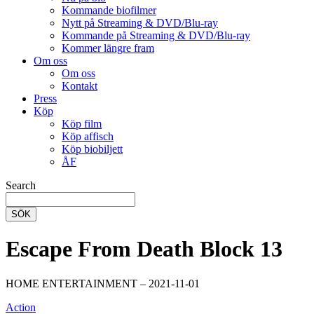
Kommande biofilmer
Nytt på Streaming & DVD/Blu-ray
Kommande på Streaming & DVD/Blu-ray
Kommer längre fram
Om oss
Om oss
Kontakt
Press
Köp
Köp film
Köp affisch
Köp biobiljett
ÅF
Search
SÖK
Escape From Death Block 13
HOME ENTERTAINMENT – 2021-11-01
Action