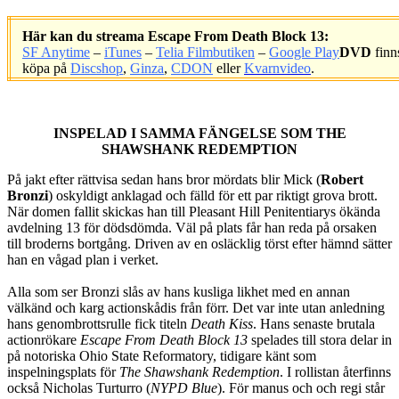
Här kan du streama Escape From Death Block 13:
SF Anytime
–
iTunes
–
Telia Filmbutiken
–
Google Play
DVD
finn
köpa på
Discshop
,
Ginza
,
CDON
eller
Kvarnvideo
.
.
INSPELAD I SAMMA FÄNGELSE SOM THE
SHAWSHANK REDEMPTION
På jakt efter rättvisa sedan hans bror mördats blir Mick (
Robert
Bronzi
) oskyldigt anklagad och fälld för ett par riktigt grova brott.
När domen fallit skickas han till Pleasant Hill Penitentiarys ökända
avdelning 13 för dödsdömda. Väl på plats får han reda på orsaken
till broderns bortgång. Driven av en osläcklig törst efter hämnd sätter
han en vågad plan i verket.
Alla som ser Bronzi slås av hans kusliga likhet med en annan
välkänd och karg actionskådis från förr. Det var inte utan anledning
hans genombrottsrulle fick titeln
Death Kiss
. Hans senaste brutala
actionrökare
Escape From Death Block 13
spelades till stora delar in
på notoriska Ohio State Reformatory, tidigare känt som
inspelningsplats för
The Shawshank Redemption
. I rollistan återfinns
också Nicholas Turturro (
NYPD Blue
). För manus och och regi står