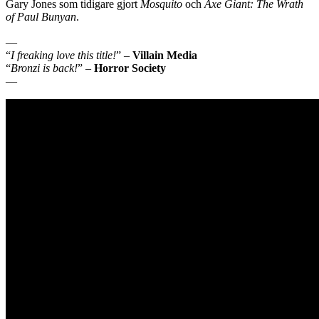
Gary Jones som tidigare gjort
Mosquito
och
Axe Giant: The Wrath
of Paul Bunyan
.
—
“
I freaking love this title!
” –
Villain Media
“
Bronzi is back!
”
–
Horror Society
—