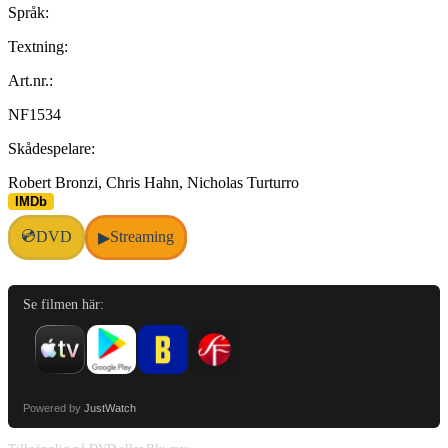
Språk:
Textning:
Art.nr.:
NF1534
Skådespelare:
Robert Bronzi, Chris Hahn, Nicholas Turturro
IMDb
💿
DVD
Streaming
▶
Se filmen här:
Powered by
JustWatch