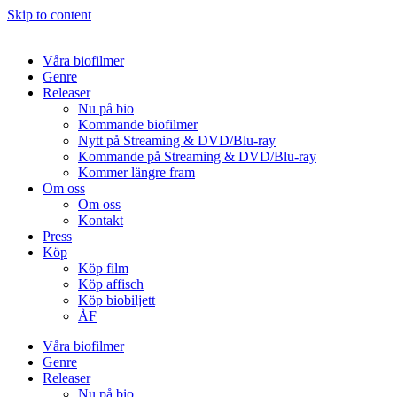
Skip to content
Våra biofilmer
Genre
Releaser
Nu på bio
Kommande biofilmer
Nytt på Streaming & DVD/Blu-ray
Kommande på Streaming & DVD/Blu-ray
Kommer längre fram
Om oss
Om oss
Kontakt
Press
Köp
Köp film
Köp affisch
Köp biobiljett
ÅF
Våra biofilmer
Genre
Releaser
Nu på bio