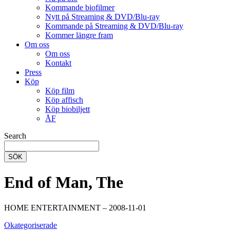
Kommande biofilmer
Nytt på Streaming & DVD/Blu-ray
Kommande på Streaming & DVD/Blu-ray
Kommer längre fram
Om oss
Om oss
Kontakt
Press
Köp
Köp film
Köp affisch
Köp biobiljett
ÅF
Search
SÖK
End of Man, The
HOME ENTERTAINMENT – 2008-11-01
Okategoriserade