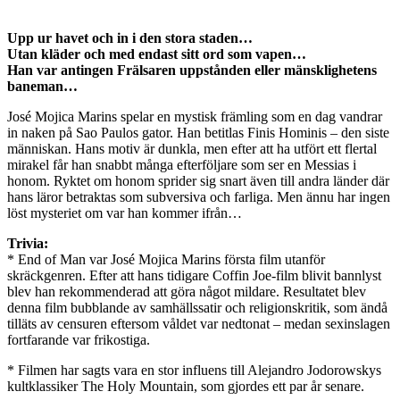
Upp ur havet och in i den stora staden…
Utan kläder och med endast sitt ord som vapen…
Han var antingen Frälsaren uppstånden eller mänsklighetens
baneman…
José Mojica Marins spelar en mystisk främling som en dag vandrar
in naken på Sao Paulos gator. Han betitlas Finis Hominis – den siste
människan. Hans motiv är dunkla, men efter att ha utfört ett flertal
mirakel får han snabbt många efterföljare som ser en Messias i
honom. Ryktet om honom sprider sig snart även till andra länder där
hans läror betraktas som subversiva och farliga. Men ännu har ingen
löst mysteriet om var han kommer ifrån…
Trivia:
* End of Man var José Mojica Marins första film utanför
skräckgenren. Efter att hans tidigare Coffin Joe-film blivit bannlyst
blev han rekommenderad att göra något mildare. Resultatet blev
denna film bubblande av samhällssatir och religionskritik, som ändå
tilläts av censuren eftersom våldet var nedtonat – medan sexinslagen
fortfarande var frikostiga.
* Filmen har sagts vara en stor influens till Alejandro Jodorowskys
kultklassiker The Holy Mountain, som gjordes ett par år senare.