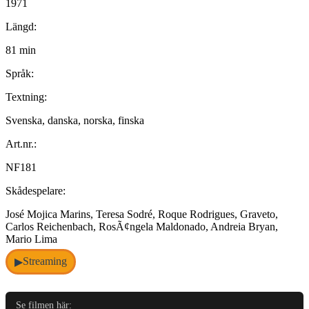
1971
Längd:
81 min
Språk:
Textning:
Svenska, danska, norska, finska
Art.nr.:
NF181
Skådespelare:
José Mojica Marins, Teresa Sodré, Roque Rodrigues, Graveto,
Carlos Reichenbach, RosÃ¢ngela Maldonado, Andreia Bryan,
Mario Lima
Streaming
▶
Se filmen här: