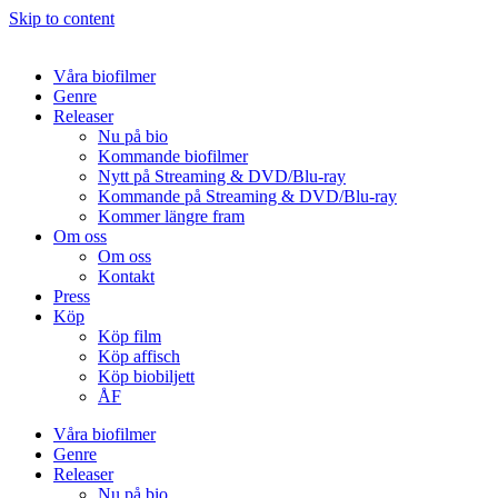
Skip to content
Våra biofilmer
Genre
Releaser
Nu på bio
Kommande biofilmer
Nytt på Streaming & DVD/Blu-ray
Kommande på Streaming & DVD/Blu-ray
Kommer längre fram
Om oss
Om oss
Kontakt
Press
Köp
Köp film
Köp affisch
Köp biobiljett
ÅF
Våra biofilmer
Genre
Releaser
Nu på bio