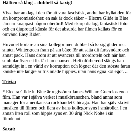
Hälften så lång – dubbelt så kaxig!
Vissa har anklagat den för att vara fascistisk, andra har hyllat den för
sin kompromisslöshet; en sak är dock säker – Electra Glide in Blue
lämnar knappast någon oberörd! Med skarp dialog, fantastiskt foto
och en djuprotad känsla för det absurda har filmen kallats för en
omvänd Easy Rider.
Huvudet kortare än sina kollegor men dubbelt så kaxig glider mc-
snuten Wintergreen fram på sin båge för att sätta dit fartsyndare och
annat pack. Hans dröm är att avancera till mordroteln och när han
snubblar över ett lik får han chansen. Helt oförberedd slängs han
samtidigt in i en värld av korruption och lögner där den största faran
kanske inte längre är frisinnade hippies, utan hans egna kollegor…
Trivia:
* Electra Glide in Blue är regissören James William Guercios enda
film. Han var i själva verket i musikbranschen, bland annat som
manager för amerikanska rockbandet Chicago. Han har själv skrivit
musiken till filmen och flera av hans kollegor syns i småroller. I en
annan liten roll som hippie syns en 30-årig Nick Nolte i sin
filmdebut.
Saxat: