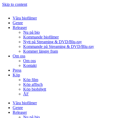
Skip to content
Våra biofilmer
Genre
Releaser
Nu på bio
Kommande biofilmer
Nytt på Streaming & DVD/Blu-ray
Kommande på Streaming & DVD/Blu-ray
Kommer längre fram
Om oss
Om oss
Kontakt
Press
Köp
Köp film
Köp affisch
Köp biobiljett
ÅF
Våra biofilmer
Genre
Releaser
Nu på bio