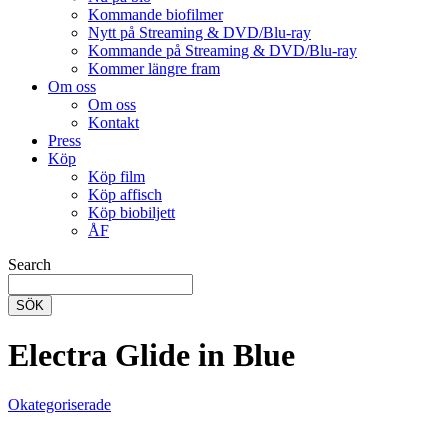
Kommande biofilmer
Nytt på Streaming & DVD/Blu-ray
Kommande på Streaming & DVD/Blu-ray
Kommer längre fram
Om oss
Om oss
Kontakt
Press
Köp
Köp film
Köp affisch
Köp biobiljett
ÅF
Search
SÖK
Electra Glide in Blue
Okategoriserade