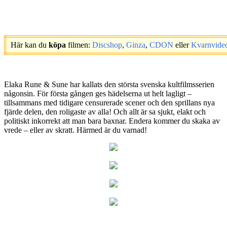
Här kan du
köpa
filmen:
Discshop
,
Ginza
,
CDON
eller
Kvarnvide
.
Elaka Rune & Sune har kallats den största svenska kultfilmsserien
någonsin. För första gången ges hädelserna ut helt lagligt –
tillsammans med tidigare censurerade scener och den sprillans nya
fjärde delen, den roligaste av alla! Och allt är sa sjukt, elakt och
politiskt inkorrekt att man bara baxnar. Endera kommer du skaka av
vrede – eller av skratt. Härmed är du varnad!