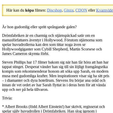
Här kan du
köpa
filmen:
Discshop
,
Ginza
,
CDON
eller
Kvarnvid
.
Är hon gudomlig eller spritt språngande galen?
Drömfabriken är en charmig och stjärnspäckad satir om en
manusförfattares äventyr i Hollywood. Förutom stjärnorna som
spelar huvudrollerna kan den som tittar noga även se
Hollywoodgiganter som Cybill Shepherd, Martin Scorsese och
James Cameron skymta förbi.
Steven Phillips har 17 filmer bakom sig när han får höra att han har
tappat stinget. Desperat vänder han sig till sin löjligt framgångsrika
kompis som rekommenderar honom att söka upp Sarah, en modern
musa med gudomliga krafter. Men inspirationen visar sig ha sitt pris
– i diamanter och dyra hotellrum. Stevens fru börjar ana oråd och
innan de vet ordet av har Sarah flyttat in i deras hem för att vända
upp och ner på hela tillvaron.
Trivia:
* Albert Brooks (född Albert Einstein!) har skrivit, regisserat och
spelar själv huvudrollen i Drömfabriken. Han slog igenom i