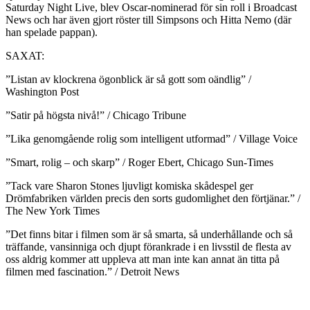
Saturday Night Live, blev Oscar-nominerad för sin roll i Broadcast
News och har även gjort röster till Simpsons och Hitta Nemo (där
han spelade pappan).
SAXAT:
”Listan av klockrena ögonblick är så gott som oändlig” /
Washington Post
”Satir på högsta nivå!” / Chicago Tribune
”Lika genomgående rolig som intelligent utformad” / Village Voice
”Smart, rolig – och skarp” / Roger Ebert, Chicago Sun-Times
”Tack vare Sharon Stones ljuvligt komiska skådespel ger
Drömfabriken världen precis den sorts gudomlighet den förtjänar.” /
The New York Times
”Det finns bitar i filmen som är så smarta, så underhållande och så
träffande, vansinniga och djupt förankrade i en livsstil de flesta av
oss aldrig kommer att uppleva att man inte kan annat än titta på
filmen med fascination.” / Detroit News