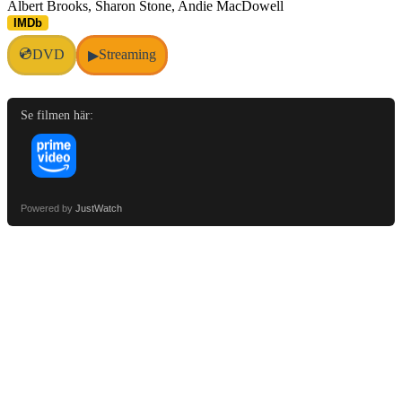
Albert Brooks, Sharon Stone, Andie MacDowell
IMDb
💿
DVD
Streaming
▶
Se filmen här:
Powered by
JustWatch