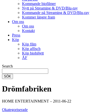
Kommande biofilmer
Nytt på Streaming & DVD/Blu-ray
Kommande på Streaming & DVD/Blu-ray
Kommer längre fram
Om oss
Om oss
Kontakt
Press
Köp
Köp film
Köp affisch
Köp biobiljett
ÅF
Search
SÖK
Drömfabriken
HOME ENTERTAINMENT – 2011-06-22
Okategoriserade