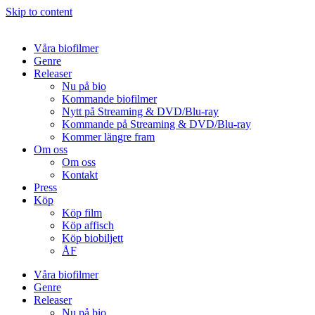
Skip to content
Våra biofilmer
Genre
Releaser
Nu på bio
Kommande biofilmer
Nytt på Streaming & DVD/Blu-ray
Kommande på Streaming & DVD/Blu-ray
Kommer längre fram
Om oss
Om oss
Kontakt
Press
Köp
Köp film
Köp affisch
Köp biobiljett
ÅF
Våra biofilmer
Genre
Releaser
Nu på bio