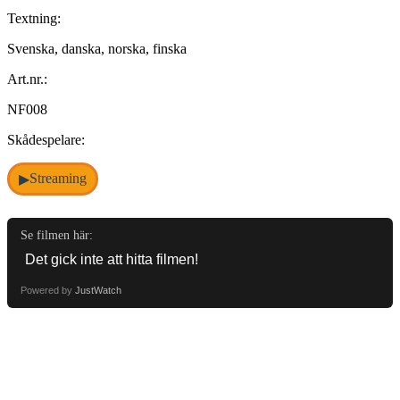
Textning:
Svenska, danska, norska, finska
Art.nr.:
NF008
Skådespelare:
Streaming
▶
Se filmen här:
Powered by
JustWatch