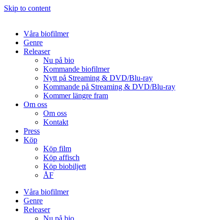
Skip to content
Våra biofilmer
Genre
Releaser
Nu på bio
Kommande biofilmer
Nytt på Streaming & DVD/Blu-ray
Kommande på Streaming & DVD/Blu-ray
Kommer längre fram
Om oss
Om oss
Kontakt
Press
Köp
Köp film
Köp affisch
Köp biobiljett
ÅF
Våra biofilmer
Genre
Releaser
Nu på bio