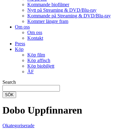
Kommande biofilmer
Nytt på Streaming & DVD/Blu-ray
Kommande på Streaming & DVD/Blu-ray
Kommer längre fram
Om oss
Om oss
Kontakt
Press
Köp
Köp film
Köp affisch
Köp biobiljett
ÅF
Search
SÖK
Dobo Uppfinnaren
Okategoriserade