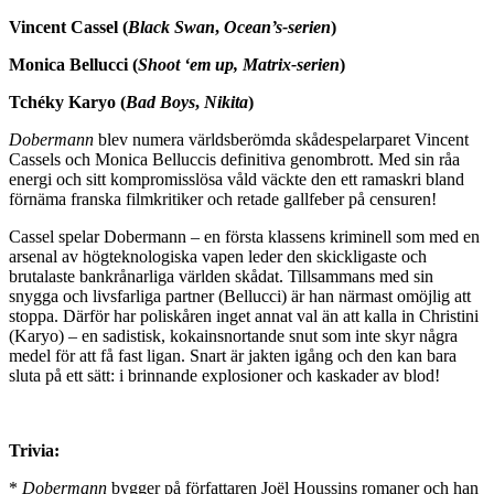
Vincent Cassel (
Black Swan
,
Ocean’s-serien
)
Monica Bellucci (
Shoot ‘em up, Matrix-serien
)
Tchéky Karyo (
Bad Boys
,
Nikita
)
Dobermann
blev numera världsberömda skådespelarparet Vincent
Cassels och Monica Belluccis definitiva genombrott. Med sin råa
energi och sitt kompromisslösa våld väckte den ett ramaskri bland
förnäma franska filmkritiker och retade gallfeber på censuren!
Cassel spelar Dobermann – en första klassens kriminell som med en
arsenal av högteknologiska vapen leder den skickligaste och
brutalaste bankrånarliga världen skådat. Tillsammans med sin
snygga och livsfarliga partner (Bellucci) är han närmast omöjlig att
stoppa. Därför har poliskåren inget annat val än att kalla in Christini
(Karyo) – en sadistisk, kokainsnortande snut som inte skyr några
medel för att få fast ligan. Snart är jakten igång och den kan bara
sluta på ett sätt: i brinnande explosioner och kaskader av blod!
Trivia:
*
Dobermann
bygger på författaren Joël Houssins romaner och han