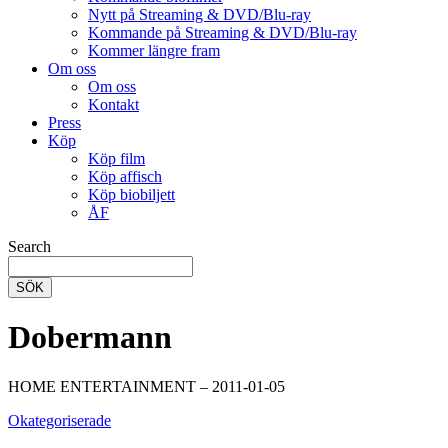
Nytt på Streaming & DVD/Blu-ray
Kommande på Streaming & DVD/Blu-ray
Kommer längre fram
Om oss
Om oss
Kontakt
Press
Köp
Köp film
Köp affisch
Köp biobiljett
ÅF
Search
SÖK
Dobermann
HOME ENTERTAINMENT – 2011-01-05
Okategoriserade