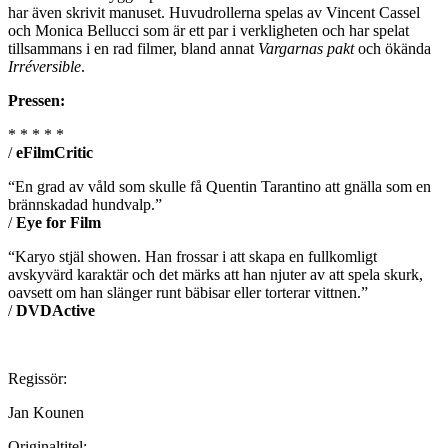
har även skrivit manuset. Huvudrollerna spelas av Vincent Cassel
och Monica Bellucci som är ett par i verkligheten och har spelat
tillsammans i en rad filmer, bland annat
Vargarnas pakt
och ökända
Irréversible
.
Pressen:
* * * * *
/
eFilmCritic
“En grad av våld som skulle få Quentin Tarantino att gnälla som en
brännskadad hundvalp.”
/
Eye for Film
“Karyo stjäl showen. Han frossar i att skapa en fullkomligt
avskyvärd karaktär och det märks att han njuter av att spela skurk,
oavsett om han slänger runt bäbisar eller torterar vittnen.”
/
DVDActive
Regissör:
Jan Kounen
Originaltitel: