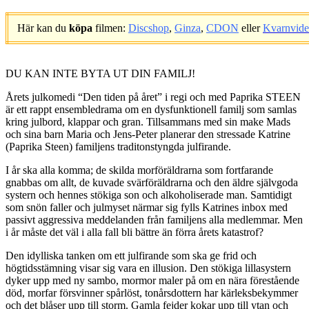
Här kan du
köpa
filmen:
Discshop
,
Ginza
,
CDON
eller
Kvarnvid
.
DU KAN INTE BYTA UT DIN FAMILJ!
Årets julkomedi “Den tiden på året” i regi och med Paprika STEEN
är ett rappt ensembledrama om en dysfunktionell familj som samlas
kring julbord, klappar och gran. Tillsammans med sin make Mads
och sina barn Maria och Jens-Peter planerar den stressade Katrine
(Paprika Steen) familjens traditonstyngda julfirande.
I år ska alla komma; de skilda morföräldrarna som fortfarande
gnabbas om allt, de kuvade svärföräldrarna och den äldre självgoda
systern och hennes stökiga son och alkoholiserade man. Samtidigt
som snön faller och julmyset närmar sig fylls Katrines inbox med
passivt aggressiva meddelanden från familjens alla medlemmar. Men
i år måste det väl i alla fall bli bättre än förra årets katastrof?
Den idylliska tanken om ett julfirande som ska ge frid och
högtidsstämning visar sig vara en illusion. Den stökiga lillasystern
dyker upp med ny sambo, mormor maler på om en nära förestående
död, morfar försvinner spårlöst, tonårsdottern har kärleksbekymmer
och det blåser upp till storm. Gamla fejder kokar upp till ytan och