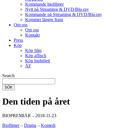
Kommande biofilmer
Nytt på Streaming & DVD/Blu-ray
Kommande på Streaming & DVD/Blu-ray
Kommer längre fram
Om oss
Om oss
Kontakt
Press
Köp
Köp film
Köp affisch
Köp biobiljett
ÅF
Search
SÖK
Den tiden på året
BIOPREMIÄR – 2018-11-23
Biofilmer
–
Drama
–
Komedi