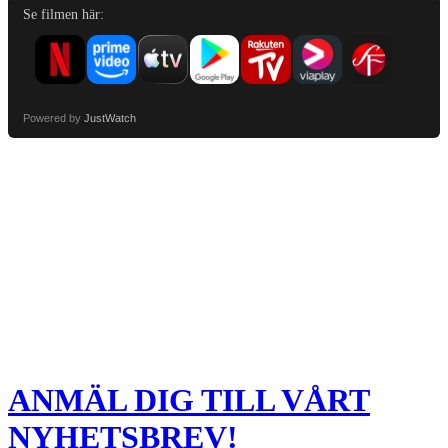
Se filmen här:
Powered by
JustWatch
ANMÄL DIG TILL VÅRT
NYHETSBREV!