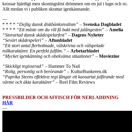
krossar hjärtligt men skoningslöst drömmen om en jul i lugn och ro.
Allt medan vi i publiken skrattar igenkännande.
—
* * * *
“Dejlig dansk diskbänksrealism”
–
Svenska Dagbladet
* * * *
“Ett måste om du vill få bukt med julångesten”
–
Amelia
“Storartad dansk skådespelarfest”
–
Dagens Nyheter
“Sevärt skådespeleri”
–
Aftonbladet
“Ett stort antal flerbottnade, välskrivna och välspelade
rollkaraktärer. En perfekt julfilm.”
–
Arbetarbladet
“Mycket igenkänning och obekväma situationer”
–
Moviezine
“Skickligt regisserad”
– Hammer To Nail
“Rolig, personlig och berörande”
– KulturBunkeren.dk
“Paprika Steens effektiva regi fångar ett kaosartat julfirande med
värme och äkta karaktärer”
– Reel Film Reviews
PRESSBILDER OCH AFFISCH FÖR NERLADDNING
HÄR
—