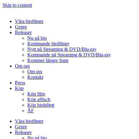
Skip to content
Våra biofilmer
Genre
Releaser
Nu på bio
Kommande biofilmer
Nytt på Streaming & DVD/Blu-ray
Kommande på Streaming & DVD/Blu-ray
Kommer längre fram
Om oss
Om oss
Kontakt
Press
Köp
Köp film
Köp affisch
Köp biobiljett
ÅF
Våra biofilmer
Genre
Releaser
Nu på bio