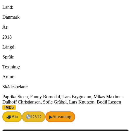
Land:
Danmark
År:
2018
Längd:
Språk:
Textning:
Art.nr.:
Skådespelare:
Paprika Steen, Fanny Bornedal, Lars Brygmann, Mikas Maximus
Dalhoff Christiansen, Sofie Gråbøl, Lars Knutzon, Bodil Lassen
IMDb
Bio
DVD
Streaming
▶