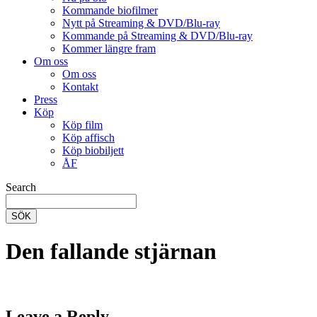
Kommande biofilmer
Nytt på Streaming & DVD/Blu-ray
Kommande på Streaming & DVD/Blu-ray
Kommer längre fram
Om oss
Om oss
Kontakt
Press
Köp
Köp film
Köp affisch
Köp biobiljett
ÅF
Search
SÖK
Den fallande stjärnan
Leave a Reply