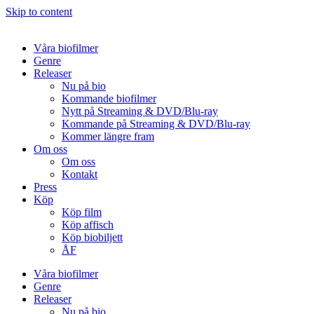
Skip to content
Våra biofilmer
Genre
Releaser
Nu på bio
Kommande biofilmer
Nytt på Streaming & DVD/Blu-ray
Kommande på Streaming & DVD/Blu-ray
Kommer längre fram
Om oss
Om oss
Kontakt
Press
Köp
Köp film
Köp affisch
Köp biobiljett
ÅF
Våra biofilmer
Genre
Releaser
Nu på bio