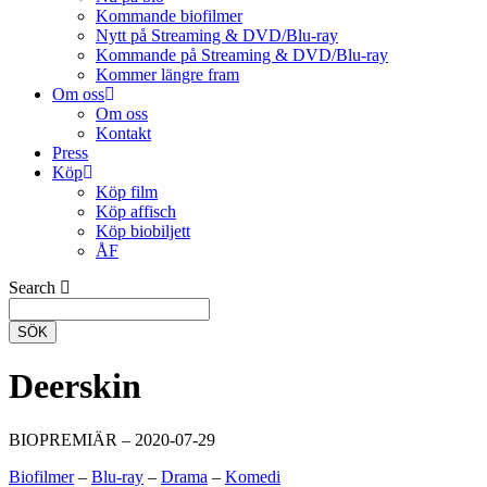
Kommande biofilmer
Nytt på Streaming & DVD/Blu-ray
Kommande på Streaming & DVD/Blu-ray
Kommer längre fram
Om oss
Om oss
Kontakt
Press
Köp
Köp film
Köp affisch
Köp biobiljett
ÅF
Search
SÖK
Deerskin
BIOPREMIÄR – 2020-07-29
Biofilmer
–
Blu-ray
–
Drama
–
Komedi