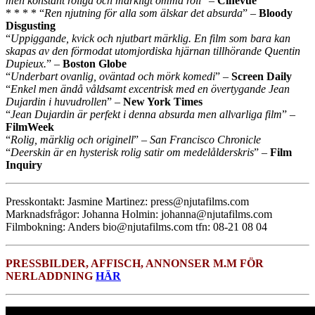
men konstant roliga och märkligt ömma roll
” –
Cinevue
* * * * “
Ren njutning för alla som älskar det absurda
” –
Bloody
Disgusting
“
Uppiggande, kvick och njutbart märklig. En film som bara kan
skapas av den förmodat utomjordiska hjärnan tillhörande Quentin
Dupieux.
” –
Boston Globe
“
Underbart ovanlig, oväntad och mörk komedi
” –
Screen Daily
“
Enkel men ändå våldsamt excentrisk med en övertygande Jean
Dujardin i huvudrollen
” –
New York Times
“
Jean Dujardin är perfekt i denna absurda men allvarliga film
” –
FilmWeek
“
Rolig, märklig och originell
” –
San Francisco Chronicle
“
Deerskin är en hysterisk rolig satir om medelålderskris
” –
Film
Inquiry
Presskontakt: Jasmine Martinez: press@njutafilms.com
Marknadsfrågor: Johanna Holmin: johanna@njutafilms.com
Filmbokning: Anders bio@njutafilms.com tfn: 08-21 08 04
PRESSBILDER, AFFISCH, ANNONSER M.M FÖR
NERLADDNING
HÄR