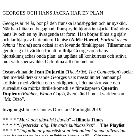
GEORGES OCH HANS JACKA HAR EN PLAN
Georges är 44 år, bor på den franska landsbygden och är nyskild.
När han hittar en begagnad, fransprydd hjortskinnsjacka förändras
hans liv och en ny livsagenda tar form. Han börjar filma sig själv
och tar hjälp av bartendern Denise (
Adèle Haenel
,
Porträtt av en
kvinna i brand
) som också är en lovande filmklippare. Tillsammans
ger de sig ut i världen för att fullfölja Georges och hans
hjortskinnsjackas onda plan: att utplåna all konkurrens och sträva
mot världsherravälde. Och filma allt däremellan.
Oscarsvinnande
Jean Dujardin
(
The Artist
,
The Connection
) spelar
den medelålderskrisande Georges vars maskulinitet hamnar på
kollision med världen och verkligheten, i denna skruvade och
surrealistiska mörka thrillerkomedi av filmskaparen
Quentin
Dupieux
(
Rubber
,
Wrong Cops
), även känd i musikvärlden som
“Mr. Oizo”.
Invigningsfilm av Cannes Directors’ Fortnight 2019
* * * * “
Mörk och djävulskt ljuvlig
” –
Illinois Times
* * * * “
Hysteriskt rolig. Blivande kultklassiker.
” –
The Playlist
* * * * “
Dujardin är fantastisk som helt galen i denna allvarliga