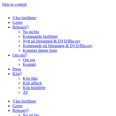
Skip to content
Våra biofilmer
Genre
Releaser
Nu på bio
Kommande biofilmer
Nytt på Streaming & DVD/Blu-ray
Kommande på Streaming & DVD/Blu-ray
Kommer längre fram
Om oss
Om oss
Kontakt
Press
Köp
Köp film
Köp affisch
Köp biobiljett
ÅF
Våra biofilmer
Genre
Releaser
Nu på bio