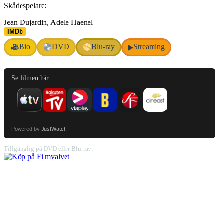
Skådespelare:
Jean Dujardin, Adele Haenel
IMDb
Bio
DVD
Blu-ray
Streaming
▶
Se filmen här:
Powered by
JustWatch
Tillgänglig på DVD eller Blu-ray: