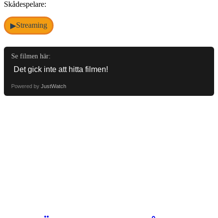
Skådespelare:
Streaming
▶
Se filmen här:
Powered by
JustWatch