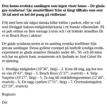
Den homo-erotiska samlingen som ingen visste fanns – De glada
gay-syndarna! Sju amatörfilmer från så långt tillbaks som sent
50-tal med en hel del pang på rödbetan!
Följ med hem när några danska killar träffas i parken, eller se vad
som försiggår bakom trädgårdshäckarna i ett franskt villaområde. På
en pub ordnas en liten menage à trois och i ett brittiskt strandhus får
vi se Beach Boys i aktion!
De glada syndarna-serien är en samling erotiska kortfilmer från
privata samlingar. Dessa gyllene exempel på lustfyllt syndiga erotik-
experiment av glada amatörer filmades under 40-, 50- och 60-talen
och har nu grävts fram, restaurerats och ljudsatts av José Grisel för
er njutning.
1. Hemliga trädgården (10’36”, färg) – 2. Kom till mig, jag bor hos
en vän (9’43”, färg) – 3. Beach Boys (5’37”, svartvit) – 4. Strip
Surprise (10’27”, färg) – 5. Ta mig till omklädningsrummet (12’44”,
svartvit) – 6. Ett ragg i parken (7’51”, färg) – 7. Överraskningsfest
(23’19”, svartvit)
Regissör:
Div