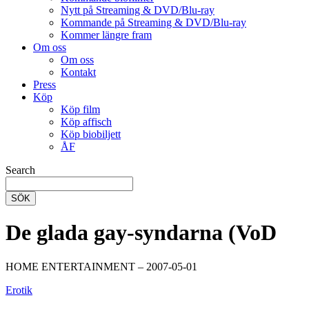
Nytt på Streaming & DVD/Blu-ray
Kommande på Streaming & DVD/Blu-ray
Kommer längre fram
Om oss
Om oss
Kontakt
Press
Köp
Köp film
Köp affisch
Köp biobiljett
ÅF
Search
SÖK
De glada gay-syndarna (VoD
HOME ENTERTAINMENT – 2007-05-01
Erotik