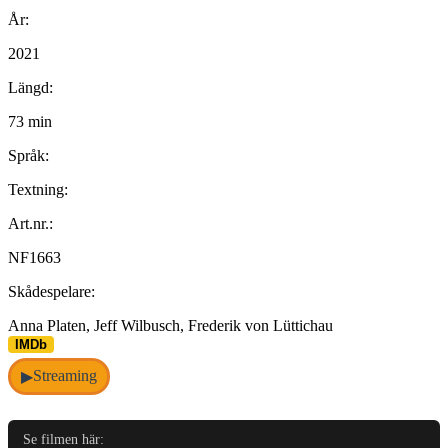
År:
2021
Längd:
73 min
Språk:
Textning:
Art.nr.:
NF1663
Skådespelare:
Anna Platen, Jeff Wilbusch, Frederik von Lüttichau
IMDb
Streaming
▶
Se filmen här: