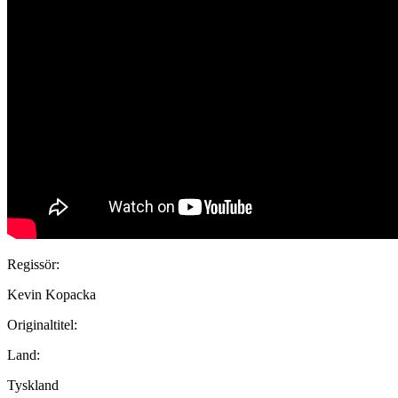
Regissör:
Kevin Kopacka
Originaltitel:
Land:
Tyskland