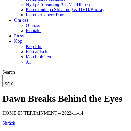
Nytt på Streaming & DVD/Blu-ray
Kommande på Streaming & DVD/Blu-ray
Kommer längre fram
Om oss
Om oss
Kontakt
Press
Köp
Köp film
Köp affisch
Köp biobiljett
ÅF
Search
SÖK
Dawn Breaks Behind the Eyes
HOME ENTERTAINMENT – 2022-11-14
Skräck