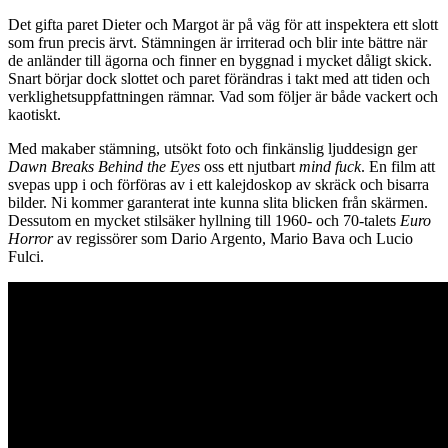
Det gifta paret Dieter och Margot är på väg för att inspektera ett slott
som frun precis ärvt. Stämningen är irriterad och blir inte bättre när
de anländer till ägorna och finner en byggnad i mycket dåligt skick.
Snart börjar dock slottet och paret förändras i takt med att tiden och
verklighetsuppfattningen rämnar. Vad som följer är både vackert och
kaotiskt.
Med makaber stämning, utsökt foto och finkänslig ljuddesign ger
Dawn Breaks Behind the Eyes
oss ett njutbart
mind fuck
. En film att
svepas upp i och förföras av i ett kalejdoskop av skräck och bisarra
bilder. Ni kommer garanterat inte kunna slita blicken från skärmen.
Dessutom en mycket stilsäker hyllning till 1960- och 70-talets
Euro
Horror
av regissörer som Dario Argento, Mario Bava och Lucio
Fulci.