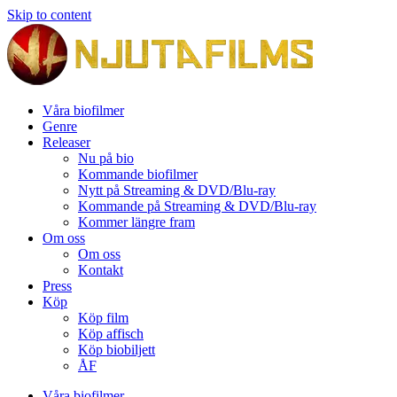
Skip to content
Våra biofilmer
Genre
Releaser
Nu på bio
Kommande biofilmer
Nytt på Streaming & DVD/Blu-ray
Kommande på Streaming & DVD/Blu-ray
Kommer längre fram
Om oss
Om oss
Kontakt
Press
Köp
Köp film
Köp affisch
Köp biobiljett
ÅF
Våra biofilmer