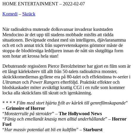
HOME ENTERTAINMENT – 2022-02-07
Komedi
–
Skräck
När radioaktiva muterade dolksvansar invaderar kuststaden
Mendocino är det upp till stadens mobbade misfits att rädda
situationen. Beväpnade endast med sin intelligens, djävlaranamma
och ett och annat trick från supervetenskapens gömmor måste de
stoppa de blodtörstiga leddjuren innan de nått sin slutgiltiga form
som hotar att krossa hela stan!
Debuterande regissören Pierce Berolzheimer har gjort en film som är
ett långt kärleksbrev till allt från 50-talets radioaktiva monster,
skräckkomediernas gyllene era på 80-talet och effektstinna tv-serier i
Ultraman
och
Power Rangers
efterföljd. Praktiskt effekter och
blodskaskader möter avsiktligt krattig CGI i en rulle som kommer
locka alla skräckfans till skratt och igenkänning.
* * * *
Film med stort hjärta fyllt av kärlek till genrefilmskapande
”
–
Grimoire of Horror
“
Monsterrulle på steroider
” –
The Hollywood News
“
Fånig och emellanåt knasig men alltid underhållande
” –
Horror
Fuel
“
Har massiv potential att bli en kultfilm
” –
Starburst