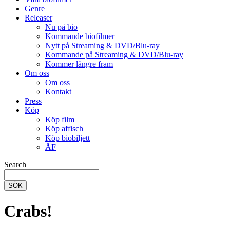
Genre
Releaser
Nu på bio
Kommande biofilmer
Nytt på Streaming & DVD/Blu-ray
Kommande på Streaming & DVD/Blu-ray
Kommer längre fram
Om oss
Om oss
Kontakt
Press
Köp
Köp film
Köp affisch
Köp biobiljett
ÅF
Search
SÖK
Crabs!