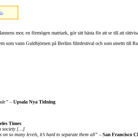
eo
.
nens mor, en förmögen matriark, gör sitt bästa för att se till att rättvisa
tem som vann Guldbjörnen på Berlins filmfestival och som utsetts till 
ande”
–
Upsala Nya Tidning
eles Times
h society […]
 on so many levels, it’s hard to separate them all”
–
San Francisco C