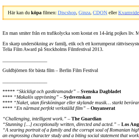
Här kan du
köpa
filmen:
Discshop
,
Ginza
,
CDON
eller
Kvarnvid
.
En man smiter från en trafikolycka som kostat en 14-årig pojkes liv. Man
En skarp undersökning av familj, etik och ett korrumperat rättvisesys
Telia Film Award på Stockholms Filmfestival 2013.
__________________
Guldbjörnen för bästa film – Berlin Film Festival
__________________
*****
“Skickligt och gastkramande”
–
Svenska Dagbladet
****
“Makalös uppvisning”
–
Sydsvenskan
****
“Naket, utan försköningar eller skylande musik… starkt berör
****
“En närmast perfekt verkställd film”
–
Onyanserat
“Challenging, intelligent work.”
–
The Guardian
“Stunning […] exceptionally written, directed and acted.”
–
Los Ang
“A searing portrait of a family and the corrupt soul of Romanian hig
an engrossing character study and a biting social statement that works