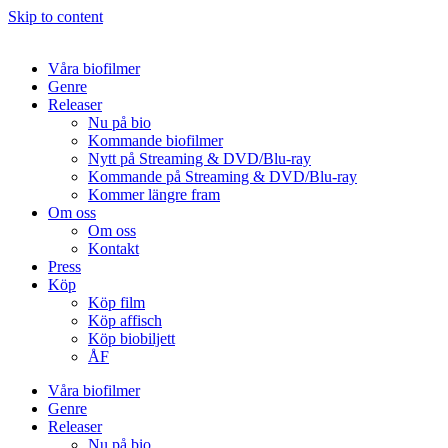
Skip to content
Våra biofilmer
Genre
Releaser
Nu på bio
Kommande biofilmer
Nytt på Streaming & DVD/Blu-ray
Kommande på Streaming & DVD/Blu-ray
Kommer längre fram
Om oss
Om oss
Kontakt
Press
Köp
Köp film
Köp affisch
Köp biobiljett
ÅF
Våra biofilmer
Genre
Releaser
Nu på bio