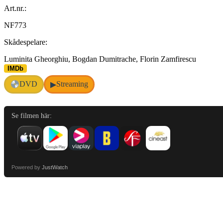
Art.nr.:
NF773
Skådespelare:
Luminita Gheorghiu, Bogdan Dumitrache, Florin Zamfirescu
IMDb
DVD
Streaming
▶
Se filmen här:
Powered by
JustWatch