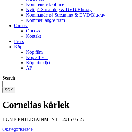
Kommande biofilmer
Nytt på Streaming & DVD/Blu-ray
Kommande på Streaming & DVD/Blu-ray
Kommer längre fram
Om oss
Om oss
Kontakt
Press
Köp
Köp film
Köp affisch
Köp biobiljett
ÅF
Search
SÖK
Cornelias kärlek
HOME ENTERTAINMENT – 2015-05-25
Okategoriserade