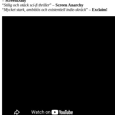
–
ScreenDaily
“
Stilig och otäck sci-fi thriller
” –
Screen Anarchy
“
Mycket stark, ambitiös och existentiell indie-skräck
” –
Exclaim!