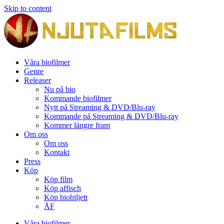
Skip to content
Våra biofilmer
Genre
Releaser
Nu på bio
Kommande biofilmer
Nytt på Streaming & DVD/Blu-ray
Kommande på Streaming & DVD/Blu-ray
Kommer längre fram
Om oss
Om oss
Kontakt
Press
Köp
Köp film
Köp affisch
Köp biobiljett
ÅF
Våra biofilmer