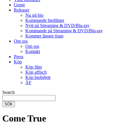
Genre
Releaser
Nu på bio
Kommande biofilmer
Nytt på Streaming & DVD/Blu-ray
Kommande på Streaming & DVD/Blu-ray
Kommer längre fram
Om oss
Om oss
Kontakt
Press
Köp
Köp film
Köp affisch
Köp biobiljett
ÅF
Search
SÖK
Come True