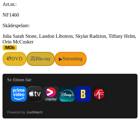
Art.nr.:
NF1460
Skådespelare:
Julia Sarah Stone, Landon Liboiron, Skylar Radzion, Tiffany Helm,
Orin McCusker
IMDb
💿
DVD
📀
Blu-ray
Streaming
▶
Se filmen här:
Powered by
JustWatch