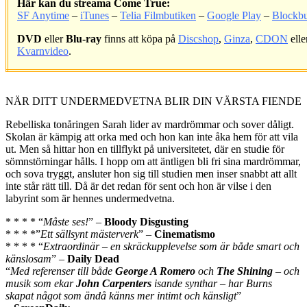
Här kan du streama Come True:
SF Anytime
–
iTunes
–
Telia Filmbutiken
–
Google Play
–
Blockbu
DVD
eller
Blu-ray
finns att köpa på
Discshop
,
Ginza
,
CDON
elle
Kvarnvideo
.
.
NÄR DITT UNDERMEDVETNA BLIR DIN VÄRSTA FIENDE
Rebelliska tonåringen Sarah lider av mardrömmar och sover dåligt.
Skolan är kämpig att orka med och hon kan inte åka hem för att vila
ut. Men så hittar hon en tillflykt på universitetet, där en studie för
sömnstörningar hålls. I hopp om att äntligen bli fri sina mardrömmar,
och sova tryggt, ansluter hon sig till studien men inser snabbt att allt
inte står rätt till. Då är det redan för sent och hon är vilse i den
labyrint som är hennes undermedvetna.
* * * * “
Måste ses!
” –
Bloody Disgusting
* * * *”
Ett sällsynt mästerverk
” –
Cinematismo
* * * * “
Extraordinär – en skräckupplevelse som är både smart och
känslosam
” –
Daily Dead
“
Med referenser till både
George A Romero
och
The Shining
– och
musik som ekar
John Carpenters
isande synthar – har Burns
skapat något som ändå känns mer intimt och känsligt
”