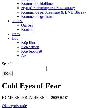
Kommande biofilmer
Nytt på Streaming & DVD/Blu-ray
Kommande på Streaming & DVD/Blu-ray
Kommer längre fram
Om oss
Om oss
Kontakt
Press
Köp
Köp film
Köp affisch
Köp biobiljett
ÅF
Search
SÖK
Cold Eyes of Fear
HOME ENTERTAINMENT – 2009-02-01
Okategoriserade