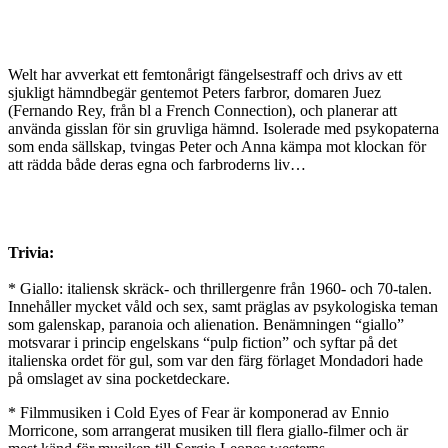
Welt har avverkat ett femtonårigt fängelsestraff och drivs av ett
sjukligt hämndbegär gentemot Peters farbror, domaren Juez
(Fernando Rey, från bl a French Connection), och planerar att
använda gisslan för sin gruvliga hämnd. Isolerade med psykopaterna
som enda sällskap, tvingas Peter och Anna kämpa mot klockan för
att rädda både deras egna och farbroderns liv…
Trivia:
* Giallo: italiensk skräck- och thrillergenre från 1960- och 70-talen.
Innehåller mycket våld och sex, samt präglas av psykologiska teman
som galenskap, paranoia och alienation. Benämningen “giallo”
motsvarar i princip engelskans “pulp fiction” och syftar på det
italienska ordet för gul, som var den färg förlaget Mondadori hade
på omslaget av sina pocketdeckare.
* Filmmusiken i Cold Eyes of Fear är komponerad av Ennio
Morricone, som arrangerat musiken till flera giallo-filmer och är