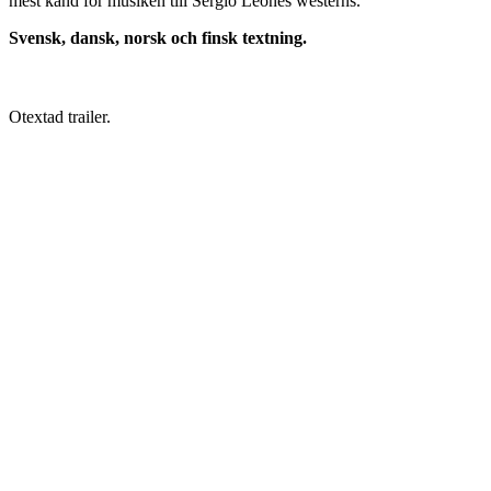
mest känd för musiken till Sergio Leones westerns.
Svensk, dansk, norsk och finsk textning.
Otextad trailer.