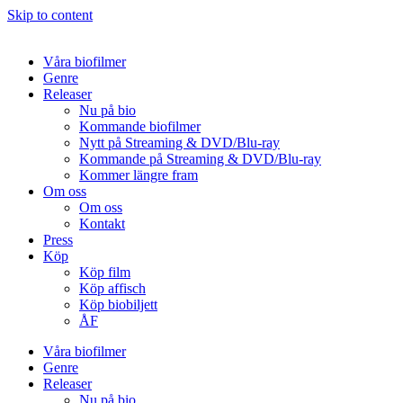
Skip to content
Våra biofilmer
Genre
Releaser
Nu på bio
Kommande biofilmer
Nytt på Streaming & DVD/Blu-ray
Kommande på Streaming & DVD/Blu-ray
Kommer längre fram
Om oss
Om oss
Kontakt
Press
Köp
Köp film
Köp affisch
Köp biobiljett
ÅF
Våra biofilmer
Genre
Releaser
Nu på bio