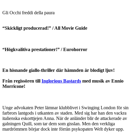
Gli Occhi freddi della paura
“Skickligt producerad!” / All Movie Guide
“Högkvalitiva prestationer!” / Eurohorror
En hisnande giallo-thriller där hämnden är blodigt ljuv!
Från regissören till
Inglorious Bastards
med musik av Ennio
Morricone!
Unge advokaten Peter lämnar klubblivet i Swinging London för sin
farbrors lantgods i utkanten av staden. Med sig har han den vackra
italienska eskorttjejen Anna. När de anländer blir de attackerade av
galningen Quill, som tar dem som gisslan. Men den verkliga
mardrömmen börjar dock inte förrän psykopaten Welt dyker upp.