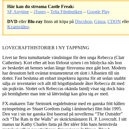
Här kan du streama Castle Freak:
SF Anytime
–
iTunes
–
Telia Filmbutiken
–
Google Play
DVD
eller
Blu-ray
finns att köpa på
Discshop
,
Ginza
,
CDON
elle
Kvarnvideo
.
.
LOVECRAFTHISTORIER I NY TAPPNING
Livet tar flera tumultartade vändningar för den unga Rebecca (Clair
Catherine). Kort efter att hon förlorat synen i en bilolycka nås hon
av beskedet att hennes sedan länge försvunna mor gått bort. Modern
har dessutom helt oväntat testamenterat ett slott i Albanien till sin
dotter. Fast beslutna att enbart inspektera ägorna för att sedan snabbt
sälja av inventarier och allt till högstbjudande åker Rebecca dit med
sin pojkvän. Slottet och Rebeccas okända familj visar sig dock bära
på hemligheter man inte så lättvindigt kan göra sig av med.
FX-makaren Tate Steinsiek regidebuterar med en ganska fritt hållen
nyinspelning av Stuart Gordons (salig i åminnelse) film från 1995.
Den var i sin tur ganska löst baserad på novellerna “The Outsider”
och “The Rats in the Walls” av skräckmästaren H. P. Lovecraft. I sitt
manus tar Kathy Charles fasta på fler idéer från hans hemvävda