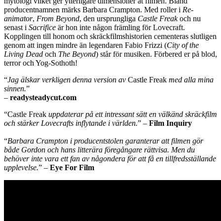
mytologi vilket ger ytterligare dimensioner åt filmen. Bland
producentnamnen märks Barbara Crampton. Med roller i
Re-
animator
,
From Beyond
, den ursprungliga
Castle Freak
och nu
senast i
Sacrifice
är hon inte någon främling för Lovecraft.
Kopplingen till honom och skräckfilmshistorien cementeras slutligen
genom att ingen mindre än legendaren Fabio Frizzi (
City of the
Living
Dead
och
The Beyond
) står för musiken. Förbered er på blod,
terror och Yog-Sothoth!
“
Jag älskar verkligen denna version av
Castle Freak
med alla mina
sinnen.
”
–
readysteadycut.com
“
Castle Freak
uppdaterar på ett intressant sätt en välkänd skräckfilm
och stärker Lovecrafts inflytande i världen.
” –
Film Inquiry
“
Barbara Crampton i producentstolen garanterar att filmen gör
både Gordon och hans litterära föregångare rättvisa. Men du
behöver inte vara ett fan av någondera för att få en tillfredsställande
upplevelse.
”
–
Eye For Film