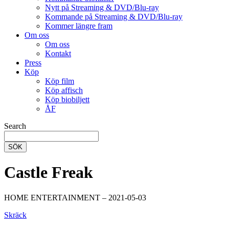
Nytt på Streaming & DVD/Blu-ray
Kommande på Streaming & DVD/Blu-ray
Kommer längre fram
Om oss
Om oss
Kontakt
Press
Köp
Köp film
Köp affisch
Köp biobiljett
ÅF
Search
SÖK
Castle Freak
HOME ENTERTAINMENT – 2021-05-03
Skräck