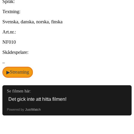
Språk:
Textning:
Svenska, danska, norska, finska
Art.nr.:
NF010
Skådespelare:
–
Streaming
▶
Se filmen här:
Powered by
JustWatch