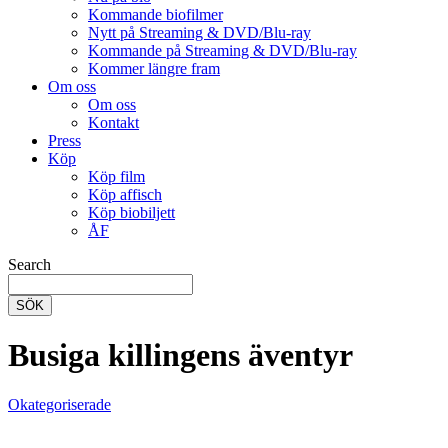
Kommande biofilmer
Nytt på Streaming & DVD/Blu-ray
Kommande på Streaming & DVD/Blu-ray
Kommer längre fram
Om oss
Om oss
Kontakt
Press
Köp
Köp film
Köp affisch
Köp biobiljett
ÅF
Search
SÖK
Busiga killingens äventyr
Okategoriserade