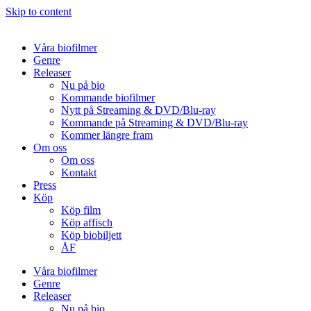
Skip to content
Våra biofilmer
Genre
Releaser
Nu på bio
Kommande biofilmer
Nytt på Streaming & DVD/Blu-ray
Kommande på Streaming & DVD/Blu-ray
Kommer längre fram
Om oss
Om oss
Kontakt
Press
Köp
Köp film
Köp affisch
Köp biobiljett
ÅF
Våra biofilmer
Genre
Releaser
Nu på bio