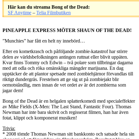
Här kan du streama Bong of the Dead:
SF Anytime
–
Telia Filmbutiken
.
PINEAPPLE EXPRESS MÖTER SHAUN OF THE DEAD!
”Munchies” har fått en helt ny innebörd…
Efter en kometkrasch och påföljande zombie-katastrof har större
delen av världsbefolkningen antingen ruttnat eller blivit uppäten.
Kvar finns Tommy och Edwin – två polare som tillbringar dagarna
med att odla och röka omänskliga mängder marijuana. En dag
upptäcker de att plantor spetsade med zombiehjärnor förvandlas till
riktigt dundergräs. Frestelsen att ge sig ut på zombiejakt blir
oemotståndlig, men innan de vet ordet av är det zombierna som
jagar dem!
Bong of the Dead är en helgalen splatterkomedi med specialeffekter
av Mike Fields (X-Men: The Last Stand, Fantastic Four). Thomas
Newman har inte bara skrivit och regisserat filmen, han har även
fotat, klippt och komponerat musiken!
Trivia:
* 2008 tömde Thomas Newman sitt bankkonto och satsade hela sin