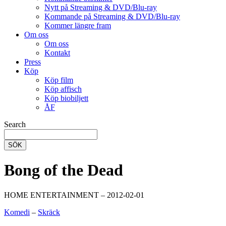
Nytt på Streaming & DVD/Blu-ray
Kommande på Streaming & DVD/Blu-ray
Kommer längre fram
Om oss
Om oss
Kontakt
Press
Köp
Köp film
Köp affisch
Köp biobiljett
ÅF
Search
SÖK
Bong of the Dead
HOME ENTERTAINMENT – 2012-02-01
Komedi
–
Skräck