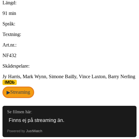
Längd:
91 min
Språk:
Textning:
Art.nr.:
NF432
Skådespelare:
Jy Harris, Mark Wynn, Simone Bailly, Vince Laxton, Barry Nerling
IMDb
Streaming
▶
Se filmen här:
Powered by
JustWatch