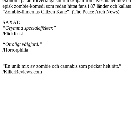
ekonomi på att förverkliga sin filmskapardröm. Resultatet blev en
episk zombie-komedi som redan hittat fans i 87 länder och kallats
”Zombie-filmernas Citizen Kane”! (The Peace Arch News)
SAXAT:
”Grymma specialeffekter.”
/Flickfeast
“Otroligt välgjord.”
/Horrorphilia
“En unik mix av zombie och cannabis som prickar helt rätt.”
/KillerReviews.com