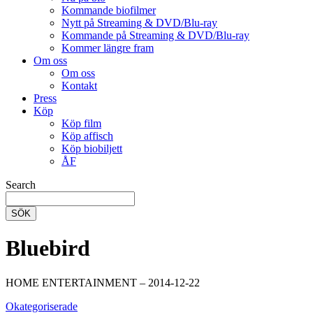
Kommande biofilmer
Nytt på Streaming & DVD/Blu-ray
Kommande på Streaming & DVD/Blu-ray
Kommer längre fram
Om oss
Om oss
Kontakt
Press
Köp
Köp film
Köp affisch
Köp biobiljett
ÅF
Search
SÖK
Bluebird
HOME ENTERTAINMENT – 2014-12-22
Okategoriserade