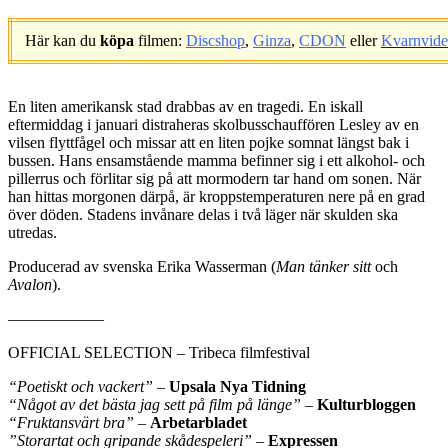
Här kan du
köpa
filmen:
Discshop
,
Ginza
,
CDON
eller
Kvarnvid
.
En liten amerikansk stad drabbas av en tragedi. En iskall
eftermiddag i januari distraheras skolbusschauffören Lesley av en
vilsen flyttfågel och missar att en liten pojke somnat längst bak i
bussen. Hans ensamstående mamma befinner sig i ett alkohol- och
pillerrus och förlitar sig på att mormodern tar hand om sonen. När
han hittas morgonen därpå, är kroppstemperaturen nere på en grad
över döden. Stadens invånare delas i två läger när skulden ska
utredas.
Producerad av svenska Erika Wasserman (
Man tänker sitt
och
Avalon
).
——————
OFFICIAL SELECTION – Tribeca filmfestival
“Poetiskt och vackert”
–
Upsala Nya Tidning
“Något av det bästa jag sett på film på länge”
–
Kulturbloggen
“Fruktansvärt bra”
–
Arbetarbladet
”Storartat och gripande skådespeleri”
–
Expressen