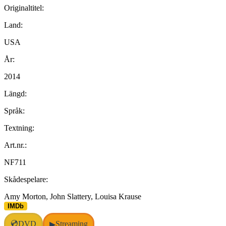
Originaltitel:
Land:
USA
År:
2014
Längd:
Språk:
Textning:
Art.nr.:
NF711
Skådespelare:
Amy Morton, John Slattery, Louisa Krause
IMDb
💿
DVD
Streaming
▶