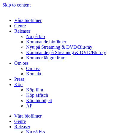
Skip to content
Våra biofilmer
Genre
Releaser
Nu på bio
Kommande biofilmer
Nytt på Streaming & DVD/Blu-ray
Kommande på Streaming & DVD/Blu-ray
Kommer längre fram
Om oss
Om oss
Kontakt
Press
Köp
Köp film
Köp affisch
Köp biobiljett
ÅF
Våra biofilmer
Genre
Releaser
Nu på bio