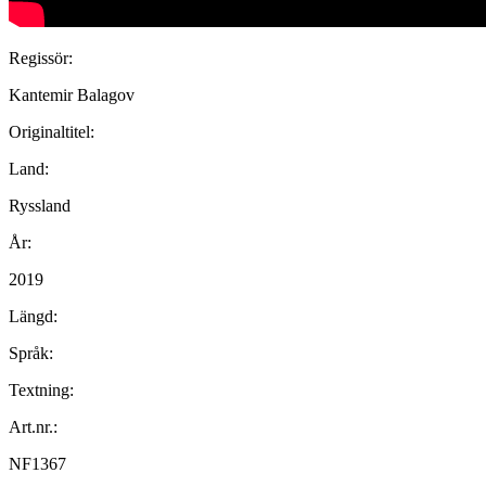
Regissör:
Kantemir Balagov
Originaltitel:
Land:
Ryssland
År:
2019
Längd:
Språk:
Textning:
Art.nr.:
NF1367