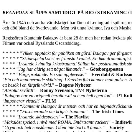
BEANPOLE
SLÄPPS SAMTIDIGT PÅ BIO / STREAMING / D
Året är 1945 och andra världskriget har lämnat Leningrad i spillror, 
och död bland de överlevande. Men två unga kvinnor, Iya och Masha, f
Regissören Kantemir Balagov är bara 28 år, men har redan lyckats pl
Filmen var också Rysslands Oscarsbidrag.
* * * * * ”
Vilken upptäckt för publiken att göra! Balagov ger färgstark
* * * * * “
Skådespelarkonst av främsta kvalitet. En lika dramaturgisk s
* * * * “
Lysande kvinnligt krigstrauma! Sällan har posttraumatisk stre
* * * * “
Jag har aldrig sett något liknande.
” –
Göteborgsposten
* * * * “
Färgsprakande. En sån upplevelse!
” –
Everdahl & Karlsso
“
Fin och imponerande skildring. I Seredas foto känner man pulsen. H
ett besök i en färgrik värld.
” –
Dagens Nyheter
“
Absolut sevärd!
” –
Ronny Svensson, TV4 Nyheterna
“
Balagov har en originell berättarstil och en helt egen ton
” –
P1 Kult
“
Imponerar visuellt
” –
FLM
* * * * * “
Kantemir Balagov är intensiv och har en häpnadsväckand
* * * * * “
Fascinerande om krigets trauman
” –
The Irish Times
* * * * “
Lysande skådespeleri
” –
The Playlist
“
Makalöst spelad, i nivå med ROMA. Smärtsamt vacker!
” –
Indiewi
“
Grym och helt enastående. Glöm inte bort att andas.
” –
Variety