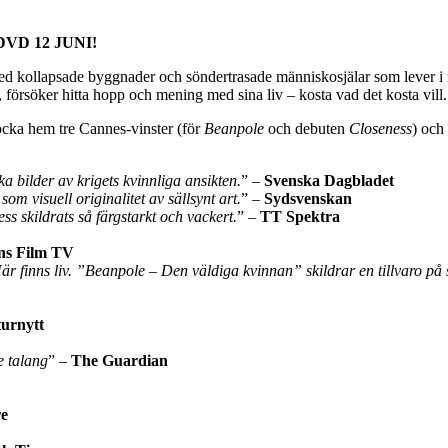
VD 12 JUNI!
med kollapsade byggnader och söndertrasade människosjälar som lever i mi
örsöker hitta hopp och mening med sina liv – kosta vad det kosta vill.
ocka hem tre Cannes-vinster (för
Beanpole
och debuten
Closeness
) och
a bilder av krigets kvinnliga ansikten.
” –
Svenska Dagbladet
om visuell originalitet av sällsynt art.
” –
Sydsvenskan
ss skildrats så färgstarkt och vackert.
” –
TT Spektra
ns Film TV
är finns liv. ”Beanpole – Den väldiga kvinnan” skildrar en tillvaro p
urnytt
e talang
” –
The Guardian
re