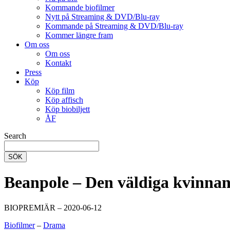
Kommande biofilmer
Nytt på Streaming & DVD/Blu-ray
Kommande på Streaming & DVD/Blu-ray
Kommer längre fram
Om oss
Om oss
Kontakt
Press
Köp
Köp film
Köp affisch
Köp biobiljett
ÅF
Search
SÖK
Beanpole – Den väldiga kvinna
BIOPREMIÄR – 2020-06-12
Biofilmer
–
Drama