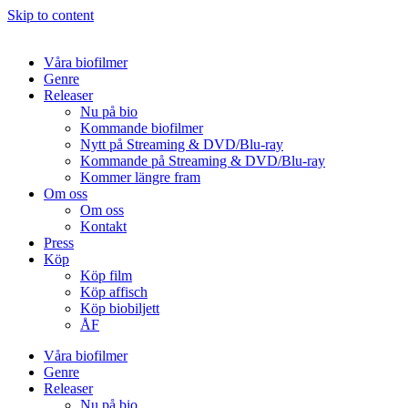
Skip to content
Våra biofilmer
Genre
Releaser
Nu på bio
Kommande biofilmer
Nytt på Streaming & DVD/Blu-ray
Kommande på Streaming & DVD/Blu-ray
Kommer längre fram
Om oss
Om oss
Kontakt
Press
Köp
Köp film
Köp affisch
Köp biobiljett
ÅF
Våra biofilmer
Genre
Releaser
Nu på bio