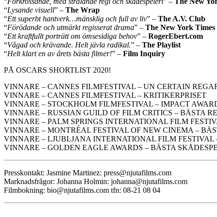
“
Förkrossande, med strålande regi och skådespeleri
” –
The New Yor
“
Lysande visuell
” –
The Wrap
“
Ett superbt hantverk…mänsklig och full av liv
” –
The A.V. Club
“
Förödande och utmärkt regisserat drama
” –
The New York Times
“
Ett kraftfullt porträtt om ömsesidiga behov
” –
RogerEbert.com
“
Vågad och krävande. Helt jävla radikal.
” –
The Playlist
“
Helt klart en av årets bästa filmer!
” –
Film Inquiry
PÅ OSCARS SHORTLIST 2020!
VINNARE – CANNES FILMFESTIVAL – UN CERTAIN REGAR
VINNARE – CANNES FILMFESTIVAL – KRITIKERPRISET
VINNARE – STOCKHOLM FILMFESTIVAL – IMPACT AWAR
VINNARE – RUSSIAN GUILD OF FILM CRITICS – BÄSTA RE
VINNARE – PALM SPRINGS INTERNATIONAL FILM FESTIV
VINNARE – MONTRÉAL FESTIVAL OF NEW CINEMA – BÄS
VINNARE – LJUBLJANA INTERNATIONAL FILM FESTIVAL 
VINNARE – GOLDEN EAGLE AWARDS – BÄSTA SKÅDESP
Presskontakt: Jasmine Martinez: press@njutafilms.com
Marknadsfrågor: Johanna Holmin: johanna@njutafilms.com
Filmbokning: bio@njutafilms.com tfn: 08-21 08 04