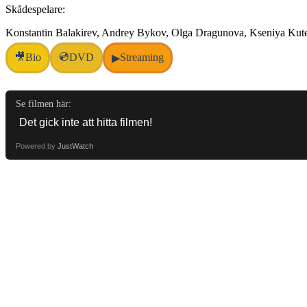
Skådespelare:
Konstantin Balakirev, Andrey Bykov, Olga Dragunova, Kseniya Kutep
💿
🎥
Bio
DVD
Streaming
▶
Se filmen här:
Powered by
JustWatch