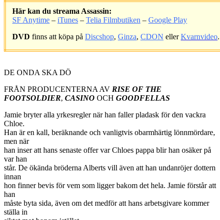
Här kan du streama Assassin:
SF Anytime
–
iTunes
–
Telia Filmbutiken
–
Google Play
DVD
finns att köpa på
Discshop
,
Ginza
,
CDON
eller
Kvarnvideo
.
.
DE ONDA SKA DÖ
FRÅN PRODUCENTERNA AV
RISE OF THE
FOOTSOLDIER
,
CASINO
OCH
GOODFELLAS
Jamie bryter alla yrkesregler när han faller pladask för den vackra
Chloe.
Han är en kall, beräknande och vanligtvis obarmhärtig lönnmördare,
men när
han inser att hans senaste offer var Chloes pappa blir han osäker på
var han
står. De ökända bröderna Alberts vill även att han undanröjer dottern
innan
hon finner bevis för vem som ligger bakom det hela. Jamie förstår att
han
måste byta sida, även om det medför att hans arbetsgivare kommer
ställa in