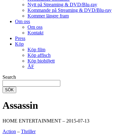
Nytt på Streaming & DVD/Blu-ray
Kommande på Streaming & DVD/Blu-ray
Kommer längre fram
Om oss
Om oss
Kontakt
Press
Köp
Köp film
Köp affisch
Köp biobiljett
ÅF
Search
SÖK
Assassin
HOME ENTERTAINMENT – 2015-07-13
Action
–
Thriller