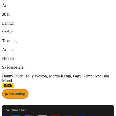
År:
2015
Längd:
Språk:
Textning:
Art.nr.:
NF786
Skådespelare:
Danny Dyer, Holly Weston, Martin Kemp, Gary Kemp, Anouska
Mond
IMDb
Streaming
▶
Se filmen här: