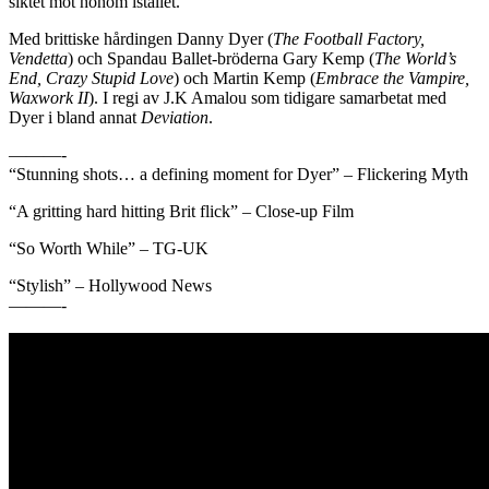
siktet mot honom istället.
Med brittiske hårdingen Danny Dyer (
The Football Factory,
Vendetta
) och Spandau Ballet-bröderna Gary Kemp (
The World’s
End, Crazy Stupid Love
) och Martin Kemp (
Embrace the Vampire,
Waxwork II
). I regi av J.K Amalou som tidigare samarbetat med
Dyer i bland annat
Deviation
.
———-
“Stunning shots… a defining moment for Dyer” – Flickering Myth
“A gritting hard hitting Brit flick” – Close-up Film
“So Worth While” – TG-UK
“Stylish” – Hollywood News
———-