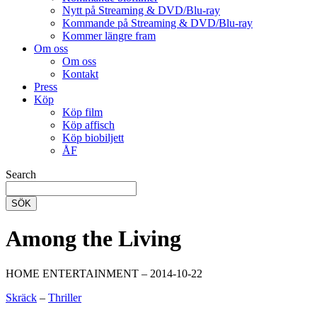
Nytt på Streaming & DVD/Blu-ray
Kommande på Streaming & DVD/Blu-ray
Kommer längre fram
Om oss
Om oss
Kontakt
Press
Köp
Köp film
Köp affisch
Köp biobiljett
ÅF
Search
SÖK
Among the Living
HOME ENTERTAINMENT – 2014-10-22
Skräck
–
Thriller