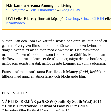
Här kan du streama Among the Living:
SF Anytime
–
Telia Filmbutiken
–
Google Play
DVD
eller
Blu-ray
finns att köpa på
Discshop
,
Ginza
,
CDON
elle
Kvarnvideo
.
.
Victor, Dan och Tom skolkar från skolan och drar istället runt på ett
gammal övergiven filmstudio, när de får se en bunden kvinna bli
dragen över fältet av en man med clownmask. Den maskerade
mannen får syn på pojkarna som i panik rusar därifrån. Men innan
de försvunnit runt hörnet ser de något mer, något de inte borde sett,
något som gömts i åratal, något de inte kommer att kunna glömma.
Franska stämningsmästarna
Bustillo
och
Maury
(
Livid, Inside
) är
tillbaka med ännu en atmosfärisk och blodisande film.
————-
FESTIVALER:
VÄRLDSPREMIÄR på
SXSW (South By South West) 2014
* Brussels International Festival of Fantasy Films 2014
* Imagine Film Festival (Amsterdam) 2014