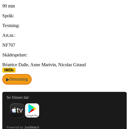
90 min
Språk:
Textning:
Art.nr.:
NF707
Skådespelare:
Béatrice Dalle, Anne Marivin, Nicolas Giraud
IMDb
Streaming
▶
Se filmen här:
Powered by
JustWatch