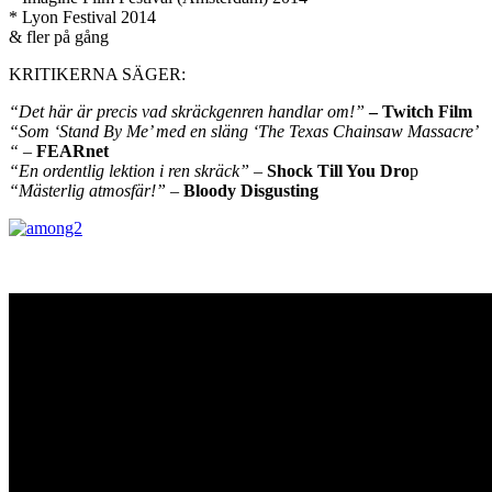
* Lyon Festival 2014
& fler på gång
KRITIKERNA SÄGER:
“Det här är precis vad skräckgenren handlar om!”
– Twitch Film
“Som ‘Stand By Me’ med en släng ‘The Texas Chainsaw Massacre’
“
–
FEARnet
“En ordentlig lektion i ren skräck”
–
Shock Till You Dro
p
“Mästerlig atmosfär!”
–
Bloody Disgusting