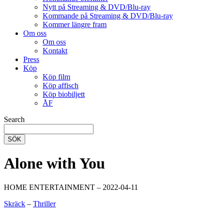
Nytt på Streaming & DVD/Blu-ray
Kommande på Streaming & DVD/Blu-ray
Kommer längre fram
Om oss
Om oss
Kontakt
Press
Köp
Köp film
Köp affisch
Köp biobiljett
ÅF
Search
SÖK
Alone with You
HOME ENTERTAINMENT – 2022-04-11
Skräck
–
Thriller