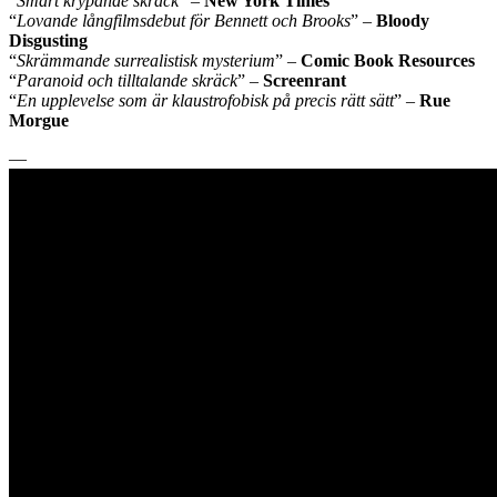
“
Smart krypande skräck
” –
New York Times
“
Lovande långfilmsdebut för Bennett och Brooks
” –
Bloody
Disgusting
“
Skrämmande surrealistisk mysterium
” –
Comic Book Resources
“
Paranoid och tilltalande skräck
” –
Screenrant
“
En upplevelse som är klaustrofobisk på precis rätt sätt
” –
Rue
Morgue
—