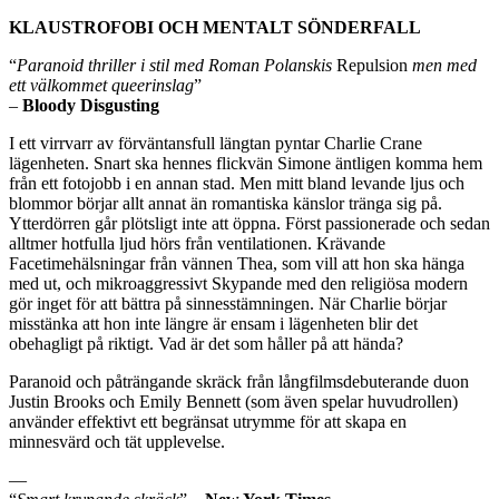
KLAUSTROFOBI OCH MENTALT SÖNDERFALL
“
Paranoid thriller i stil med Roman Polanskis
Repulsion
men med
ett välkommet queerinslag
”
–
Bloody Disgusting
I ett virrvarr av förväntansfull längtan pyntar Charlie Crane
lägenheten. Snart ska hennes flickvän Simone äntligen komma hem
från ett fotojobb i en annan stad. Men mitt bland levande ljus och
blommor börjar allt annat än romantiska känslor tränga sig på.
Ytterdörren går plötsligt inte att öppna. Först passionerade och sedan
alltmer hotfulla ljud hörs från ventilationen. Krävande
Facetimehälsningar från vännen Thea, som vill att hon ska hänga
med ut, och mikroaggressivt Skypande med den religiösa modern
gör inget för att bättra på sinnesstämningen. När Charlie börjar
misstänka att hon inte längre är ensam i lägenheten blir det
obehagligt på riktigt. Vad är det som håller på att hända?
Paranoid och påträngande skräck från långfilmsdebuterande duon
Justin Brooks och Emily Bennett (som även spelar huvudrollen)
använder effektivt ett begränsat utrymme för att skapa en
minnesvärd och tät upplevelse.
—