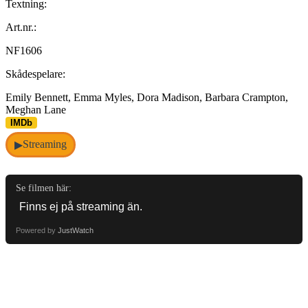
Textning:
Art.nr.:
NF1606
Skådespelare:
Emily Bennett, Emma Myles, Dora Madison, Barbara Crampton,
Meghan Lane
IMDb
Streaming
▶
Se filmen här:
Powered by
JustWatch