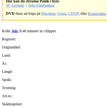
Här kan du streama Panik i byn:
SF Anytime
–
Telia Filmbutiken
DVD
finns att köpa på
Discshop
,
Ginza
,
CDON
eller
Kvarnvideo
.
.
Kolla
här
,
8,40 minuter in i klippet.
Regissör:
Originaltitel:
Land:
År:
Längd:
Språk:
Textning:
Art.nr.:
Skådespelare: