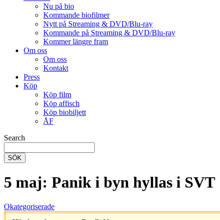
Nu på bio
Kommande biofilmer
Nytt på Streaming & DVD/Blu-ray
Kommande på Streaming & DVD/Blu-ray
Kommer längre fram
Om oss
Om oss
Kontakt
Press
Köp
Köp film
Köp affisch
Köp biobiljett
ÅF
Search
SÖK
5 maj: Panik i byn hyllas i SVT
Okategoriserade